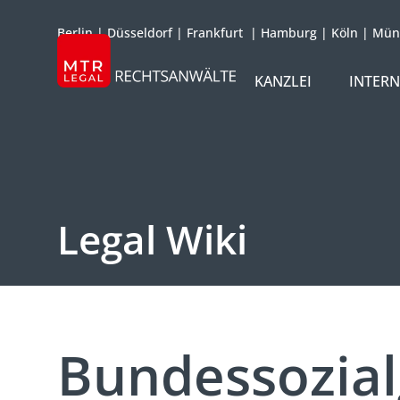
Berlin
|
Düsseldorf
|
Frankfurt
|
Hamburg
|
Köln
|
Mün
KANZLEI
INTER
ÜBER UNS
TEAM
OFFICES
Legal Wiki
REFERENZEN
INTERNATIONAL
Bundessozial