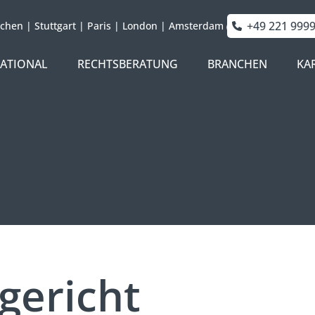
+49 221 999
chen
|
Stuttgart
|
Paris
|
London
|
Amsterdam
NATIONAL
RECHTSBERATUNG
BRANCHEN
KA
gericht