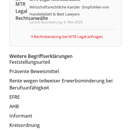
Wirtschaftsrechtliche Kanzlei · Empfohlen von
Handelsblatt & Best Lawyers
Letzte Bearbeitung: 6. Mai 2026
Rechtsberatung bei MTR Legal anfragen
Weitere Begriffserklärungen
Feststellungsurteil
Präsente Beweismittel
Rente wegen teilweiser Erwerbsminderung bei
Berufsunfähigkeit
EFRE
AHB
Informant
Kreisordnung