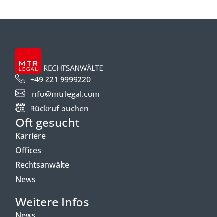
+49 221 9999220
info@mtrlegal.com
Rückruf buchen
Oft gesucht
Karriere
Offices
Rechtsanwälte
News
Weitere Infos
News