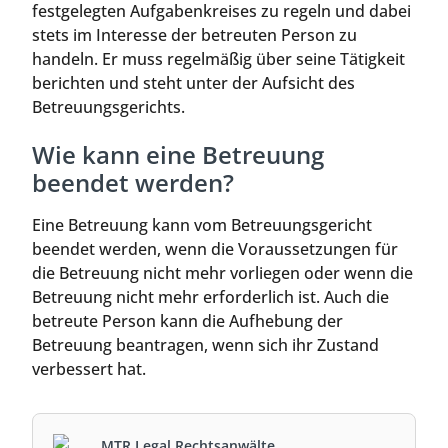
festgelegten Aufgabenkreises zu regeln und dabei
stets im Interesse der betreuten Person zu
handeln. Er muss regelmäßig über seine Tätigkeit
berichten und steht unter der Aufsicht des
Betreuungsgerichts.
Wie kann eine Betreuung
beendet werden?
Eine Betreuung kann vom Betreuungsgericht
beendet werden, wenn die Voraussetzungen für
die Betreuung nicht mehr vorliegen oder wenn die
Betreuung nicht mehr erforderlich ist. Auch die
betreute Person kann die Aufhebung der
Betreuung beantragen, wenn sich ihr Zustand
verbessert hat.
MTR Legal Rechtsanwälte