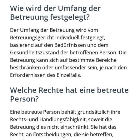
Wie wird der Umfang der
Betreuung festgelegt?
Der Umfang der Betreuung wird vom
Betreuungsgericht individuell festgelegt,
basierend auf den Bedürfnissen und dem
Gesundheitszustand der betroffenen Person. Die
Betreuung kann sich auf bestimmte Bereiche
beschränken oder umfassender sein, je nach den
Erfordernissen des Einzelfalls.
Welche Rechte hat eine betreute
Person?
Eine betreute Person behält grundsätzlich ihre
Rechts- und Handlungsfähigkeit, soweit die
Betreuung dies nicht einschränkt. Sie hat das
Recht, an Entscheidungen, die sie betreffen,