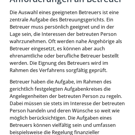
Die Auswahl eines geeigneten Betreuers ist eine
zentrale Aufgabe des Betreuungsgerichts. Ein
Betreuer muss persönlich geeignet und in der
Lage sein, die Interessen der betreuten Person
wahrzunehmen. Oft werden nahe Angehörige als
Betreuer eingesetzt, es können aber auch
ehrenamtliche oder berufliche Betreuer bestellt
werden. Die Eignung des Betreuers wird im
Rahmen des Verfahrens sorgfältig geprüft.
Betreuer haben die Aufgabe, im Rahmen des
gerichtlich festgelegten Aufgabenkreises die
Angelegenheiten der betreuten Person zu regeln.
Dabei müssen sie stets im Interesse der betreuten
Person handeln und deren Wünsche so weit wie
möglich berücksichtigen. Die Aufgaben eines
Betreuers können vielfältig sein und umfassen
beispielsweise die Regelung finanzieller