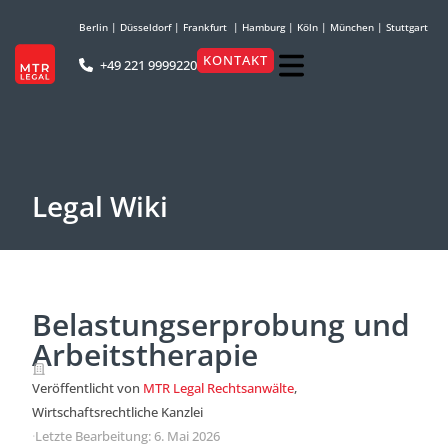
Berlin
|
Düsseldorf
|
Frankfurt
|
Hamburg
|
Köln
|
München
|
Stuttgart
KONTAKT
+49 221 9999220
Legal Wiki
Belastungserprobung und
Arbeitstherapie
Veröffentlicht von
MTR Legal Rechtsanwälte
,
Wirtschaftsrechtliche Kanzlei
·
Letzte Bearbeitung: 6. Mai 2026