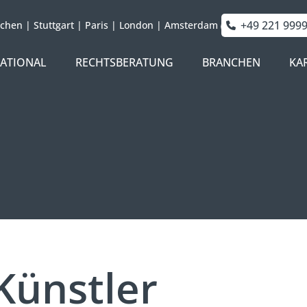
+49 221 999
chen
|
Stuttgart
|
Paris
|
London
|
Amsterdam
NATIONAL
RECHTSBERATUNG
BRANCHEN
KA
Künstler