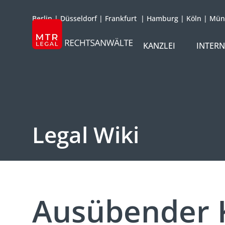
Berlin
|
Düsseldorf
|
Frankfurt
|
Hamburg
|
Köln
|
Mün
KANZLEI
INTER
ÜBER UNS
TEAM
OFFICES
Legal Wiki
REFERENZEN
INTERNATIONAL
Ausübender 