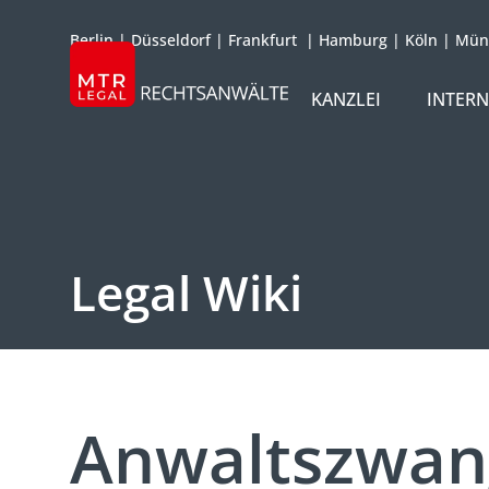
Berlin
|
Düsseldorf
|
Frankfurt
|
Hamburg
|
Köln
|
Mün
KANZLEI
INTER
ÜBER UNS
TEAM
OFFICES
Legal Wiki
REFERENZEN
INTERNATIONAL
Anwaltszwan