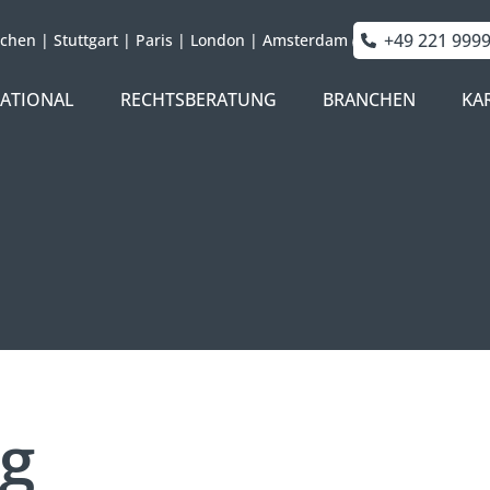
+49 221 999
chen
|
Stuttgart
|
Paris
|
London
|
Amsterdam
NATIONAL
RECHTSBERATUNG
BRANCHEN
KA
g