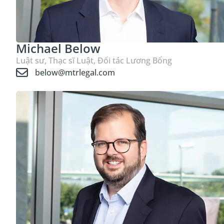
Michael Below
Luật sư, Thạc sĩ Luật, Đối tác Lương Bổng
below@mtrlegal.com