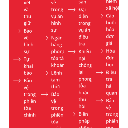
hiểm
sản
xét
vệ
xã hội
và
trong
Đại
Cáo
thu
vụ án
diện
buộc
giữ
hình
trong
hóa
sự
vụ án
Bảo
đơn
điều
vệ
Ngân
giả
tra
hình
hàng
Hóa
sự
phong
Khiếu
đơn
tỏa tài
nại
Tự
bọc
khoản
chống
khai
lại
Điều
báo
Lệnh
phong
tra
tạm
Bảo
tỏa
hải
thời
vệ
hoặc
quan
trong
Bảo
thu
Bảo
phiên
vệ
hồi
vệ
tòa
trong
Biện
trong
chính
phiên
pháp
phiên
tòa
chống
tòa