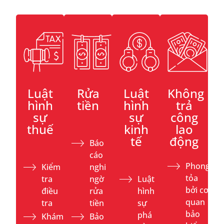
Luật
Rửa
Luật
Không
hình
tiền
hình
trả
sự
sự
công
thuế
kinh
lao
tế
động
Báo
cáo
Phong
Kiểm
nghi
tỏa
tra
ngờ
Luật
bởi cơ
điều
rửa
hình
quan
tra
tiền
sự
bảo
phá
Khám
Bảo