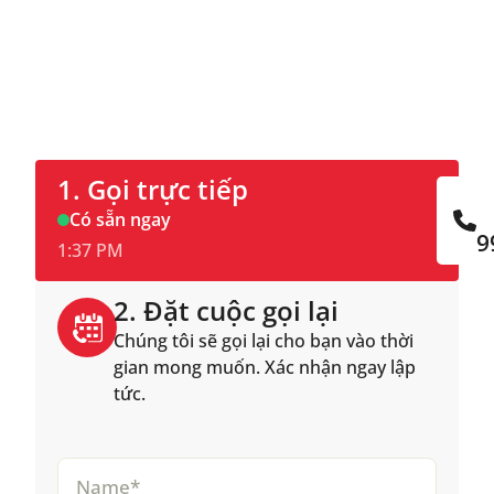
Gọi trực tiếp hoặc đặt lịch hẹn gọi lại trực
tuyến.
1. Gọi trực tiếp
Có sẵn ngay
9
1:37 PM
2. Đặt cuộc gọi lại
Chúng tôi sẽ gọi lại cho bạn vào thời
gian mong muốn. Xác nhận ngay lập
tức.