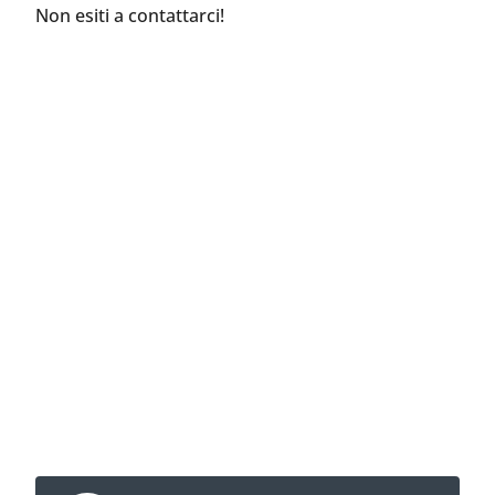
Non esiti a contattarci!
Contatta ora
Chiama direttamente o prenota un
appuntamento per una richiamata online.