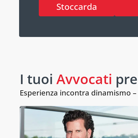
Stoccarda
I tuoi
Avvocati
pre
Esperienza incontra dinamismo – i 