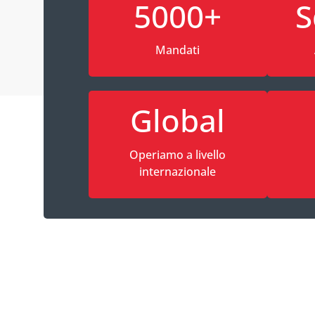
5000+
S
Mandati
Global
Operiamo a livello
internazionale