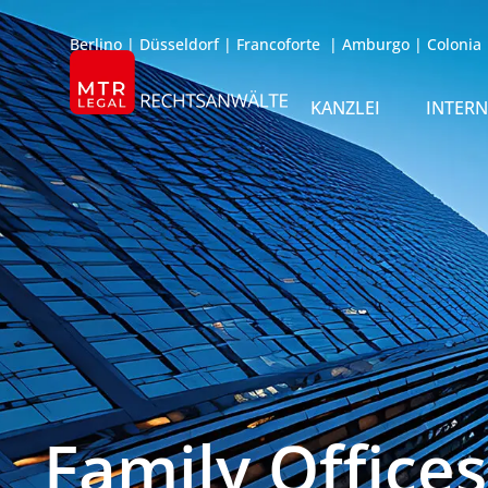
Berlino
|
Düsseldorf
|
Francoforte
|
Amburgo
|
Colonia
KANZLEI
INTER
ÜBER UNS
TEAM
OFFICES
REFERENZEN
INTERNATIONAL
Family Offices