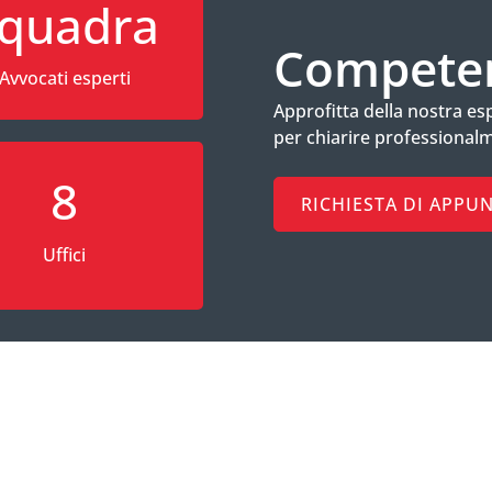
quadra
Competen
Avvocati esperti
Approfitta della nostra e
per chiarire professionalm
8
RICHIESTA DI APP
Uffici