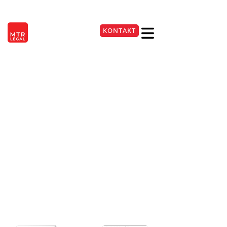
Berlin
|
Düsseldorf
|
Frankfurt
|
Hamburg
|
Köln
|
München
|
Stuttgart
KONTAKT
+49 221 9999220
BFH klärt
Umsatzsteuerpflicht von
Sportvereinen
umfassend
27. Mai 2026
Lesezeit:
3
Min