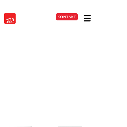
Berlin
|
Düsseldorf
|
Frankfurt
|
Hamburg
|
Köln
|
München
|
Stuttgart
KONTAKT
EN
+49 221 9999220
Bank trägt
Anwaltskosten bei
Geldwäscheverdacht
nicht automatisch
03. Jan. 2026
Lesezeit:
2
Min