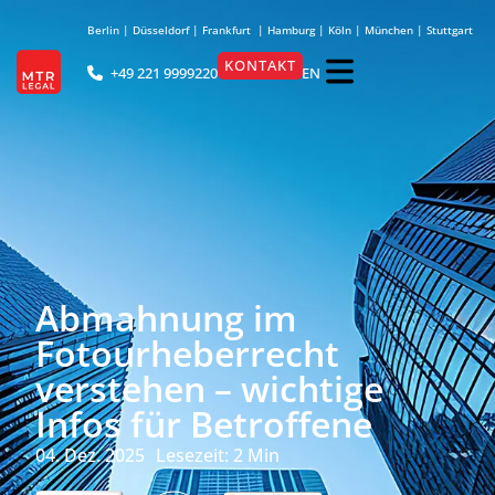
Berlin
|
Düsseldorf
|
Frankfurt
|
Hamburg
|
Köln
|
München
|
Stuttgart
KONTAKT
EN
+49 221 9999220
Abmahnung im
Fotourheberrecht
verstehen – wichtige
Infos für Betroffene
04. Dez. 2025
Lesezeit:
2
Min