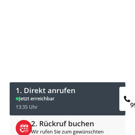
Jetzt Kontakt aufnehmen
Direkt anrufen oder Rückruftermin online
buchen.
1. Direkt anrufen
Jetzt erreichbar
9
13:35 Uhr
2. Rückruf buchen
Wir rufen Sie zum gewünschten