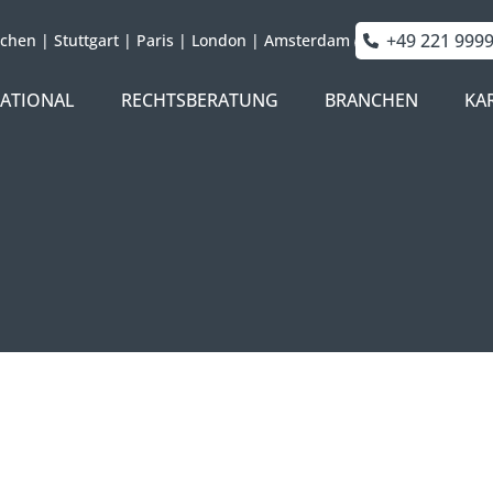
+49 221 999
chen
|
Stuttgart
|
Paris
|
London
|
Amsterdam
NATIONAL
RECHTSBERATUNG
BRANCHEN
KA