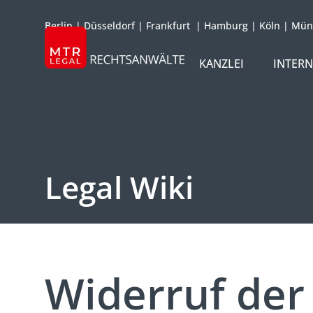
Berlin
|
Düsseldorf
|
Frankfurt
|
Hamburg
|
Köln
|
Mün
KANZLEI
INTER
ÜBER UNS
TEAM
OFFICES
Legal Wiki
REFERENZEN
INTERNATIONAL
Widerruf der