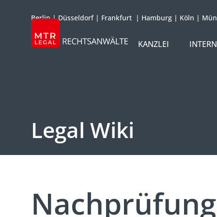
Berlin
|
Düsseldorf
|
Frankfurt
|
Hamburg
|
Köln
|
Mün
KANZLEI
INTER
ÜBER UNS
TEAM
OFFICES
Legal Wiki
REFERENZEN
INTERNATIONAL
Nachprüfung