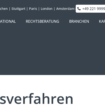
+49 221 999
chen
|
Stuttgart
|
Paris
|
London
|
Amsterdam
NATIONAL
RECHTSBERATUNG
BRANCHEN
KA
sverfahren