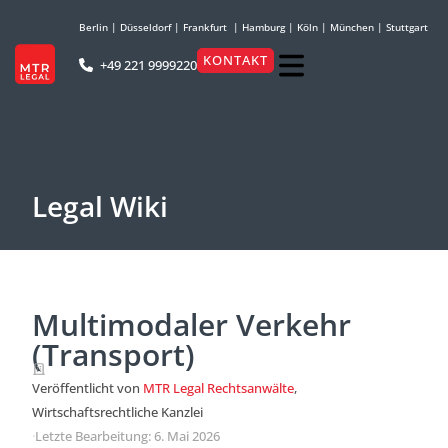
Berlin
|
Düsseldorf
|
Frankfurt
|
Hamburg
|
Köln
|
München
|
Stuttgart
KONTAKT
+49 221 9999220
Legal Wiki
Multimodaler Verkehr
(Transport)
Veröffentlicht von
MTR Legal Rechtsanwälte
,
Wirtschaftsrechtliche Kanzlei
·
Letzte Bearbeitung: 6. Mai 2026