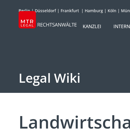
Berlin
|
Düsseldorf
|
Frankfurt
|
Hamburg
|
Köln
|
Mün
KANZLEI
INTER
ÜBER UNS
TEAM
OFFICES
Legal Wiki
REFERENZEN
INTERNATIONAL
Landwirtscha