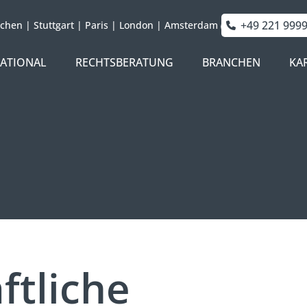
+49 221 999
chen
|
Stuttgart
|
Paris
|
London
|
Amsterdam
NATIONAL
RECHTSBERATUNG
BRANCHEN
KA
ftliche