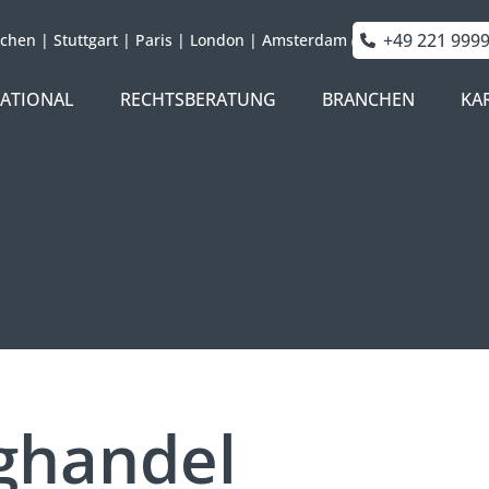
+49 221 999
chen
|
Stuttgart
|
Paris
|
London
|
Amsterdam
NATIONAL
RECHTSBERATUNG
BRANCHEN
KA
ghandel