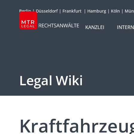
Berlin
|
Düsseldorf
|
Frankfurt
|
Hamburg
|
Köln
|
Mün
KANZLEI
INTER
ÜBER UNS
TEAM
OFFICES
Legal Wiki
REFERENZEN
INTERNATIONAL
Kraftfahrzeu