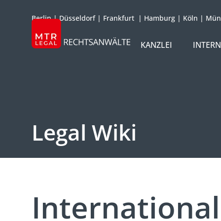
Berlin
|
Düsseldorf
|
Frankfurt
|
Hamburg
|
Köln
|
Mün
KANZLEI
INTER
ÜBER UNS
TEAM
OFFICES
Legal Wiki
REFERENZEN
INTERNATIONAL
Internationa