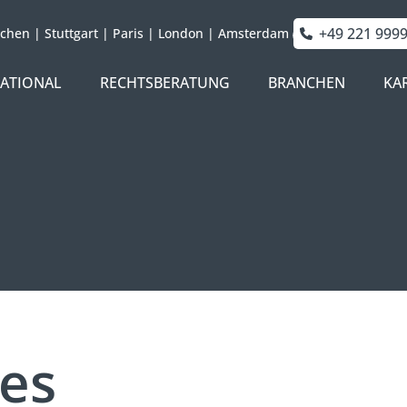
+49 221 999
chen
|
Stuttgart
|
Paris
|
London
|
Amsterdam
NATIONAL
RECHTSBERATUNG
BRANCHEN
KA
les