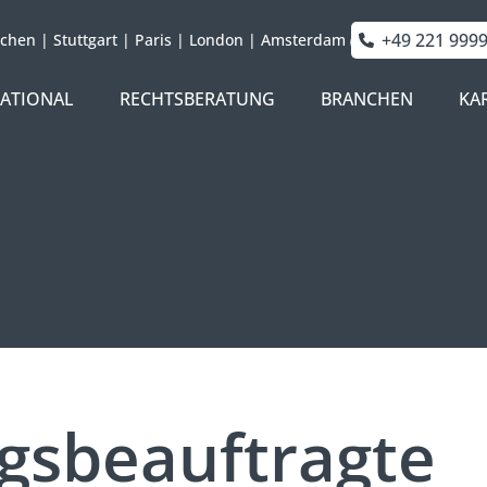
+49 221 999
chen
|
Stuttgart
|
Paris
|
London
|
Amsterdam
NATIONAL
RECHTSBERATUNG
BRANCHEN
KA
ngsbeauftragte