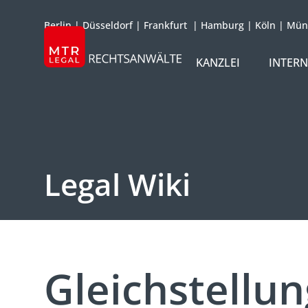
Berlin
|
Düsseldorf
|
Frankfurt
|
Hamburg
|
Köln
|
Mün
KANZLEI
INTER
ÜBER UNS
TEAM
OFFICES
Legal Wiki
REFERENZEN
INTERNATIONAL
Gleichstellu