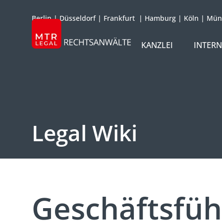
Berlin
|
Düsseldorf
|
Frankfurt
|
Hamburg
|
Köln
|
Mün
KANZLEI
INTER
ÜBER UNS
TEAM
OFFICES
Legal Wiki
REFERENZEN
INTERNATIONAL
Geschäftsfü