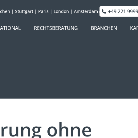
+49 221 999
chen
|
Stuttgart
|
Paris
|
London
|
Amsterdam
NATIONAL
RECHTSBERATUNG
BRANCHEN
KA
hrung ohne