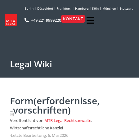
Berlin
|
Düsseldorf
|
Frankfurt
|
Hamburg
|
Köln
|
München
|
Stuttgart
KONTAKT
+49 221 9999220
Legal Wiki
Form(erfordernisse,
‑vorschriften)
Veröffentlicht von
MTR Legal Rechtsanwälte
,
Wirtschaftsrechtliche Kanzlei
·
Letzte Bearbeitung: 6. Mai 2026