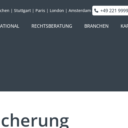
+49 221 999
chen
|
Stuttgart
|
Paris
|
London
|
Amsterdam
NATIONAL
RECHTSBERATUNG
BRANCHEN
KA
icherung