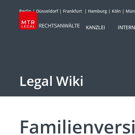
Berlin
|
Düsseldorf
|
Frankfurt
|
Hamburg
|
Köln
|
Mün
KANZLEI
INTER
ÜBER UNS
TEAM
OFFICES
Legal Wiki
REFERENZEN
INTERNATIONAL
Familienvers