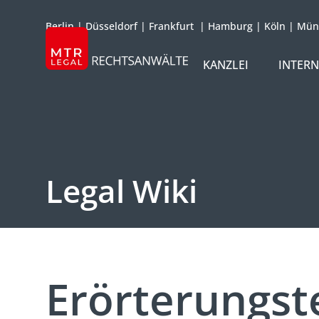
Berlin
|
Düsseldorf
|
Frankfurt
|
Hamburg
|
Köln
|
Mün
KANZLEI
INTER
ÜBER UNS
TEAM
OFFICES
Legal Wiki
REFERENZEN
INTERNATIONAL
Erörterungst