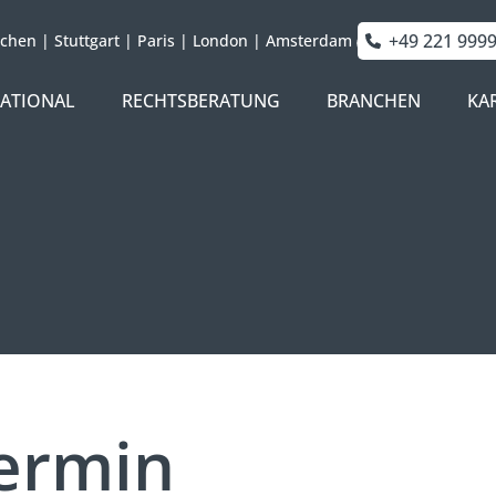
+49 221 999
chen
|
Stuttgart
|
Paris
|
London
|
Amsterdam
NATIONAL
RECHTSBERATUNG
BRANCHEN
KA
ermin