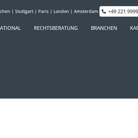
+49 221 999
chen
|
Stuttgart
|
Paris
|
London
|
Amsterdam
NATIONAL
RECHTSBERATUNG
BRANCHEN
KA