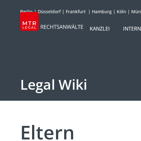
Berlin
|
Düsseldorf
|
Frankfurt
|
Hamburg
|
Köln
|
Mün
KANZLEI
INTER
ÜBER UNS
TEAM
OFFICES
Legal Wiki
REFERENZEN
INTERNATIONAL
Eltern