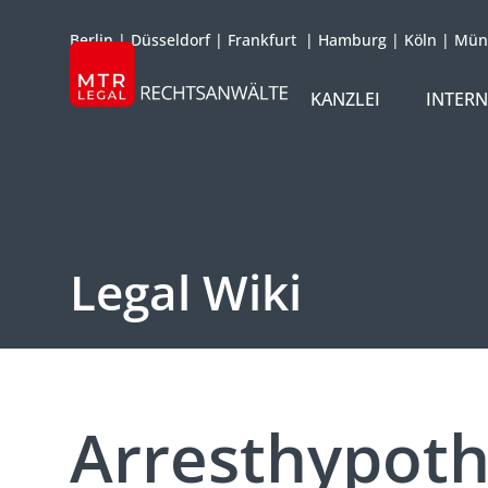
Berlin
|
Düsseldorf
|
Frankfurt
|
Hamburg
|
Köln
|
Mün
KANZLEI
INTER
ÜBER UNS
TEAM
OFFICES
Legal Wiki
REFERENZEN
INTERNATIONAL
Arresthypot