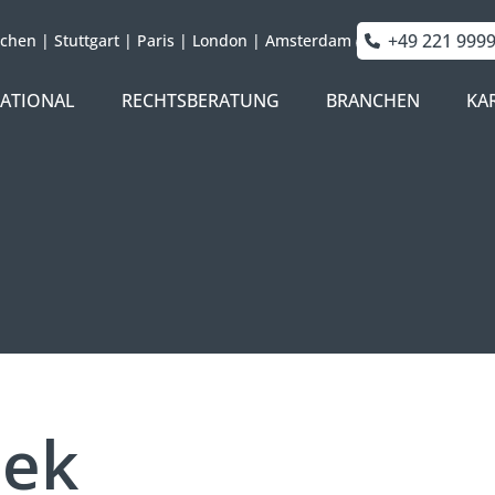
+49 221 999
chen
|
Stuttgart
|
Paris
|
London
|
Amsterdam
NATIONAL
RECHTSBERATUNG
BRANCHEN
KA
hek