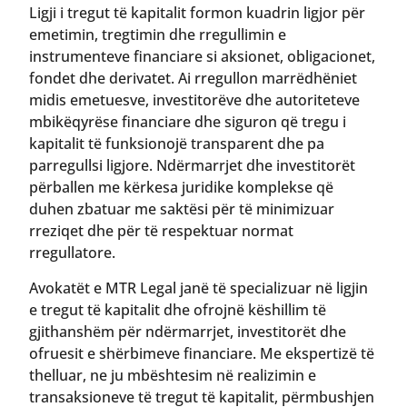
Ligji i tregut të kapitalit formon kuadrin ligjor për
emetimin, tregtimin dhe rregullimin e
instrumenteve financiare si aksionet, obligacionet,
fondet dhe derivatet. Ai rregullon marrëdhëniet
midis emetuesve, investitorëve dhe autoriteteve
mbikëqyrëse financiare dhe siguron që tregu i
kapitalit të funksionojë transparent dhe pa
parregullsi ligjore. Ndërmarrjet dhe investitorët
përballen me kërkesa juridike komplekse që
duhen zbatuar me saktësi për të minimizuar
rreziqet dhe për të respektuar normat
rregullatore.
Avokatët e MTR Legal janë të specializuar në ligjin
e tregut të kapitalit dhe ofrojnë këshillim të
gjithanshëm për ndërmarrjet, investitorët dhe
ofruesit e shërbimeve financiare. Me ekspertizë të
thelluar, ne ju mbështesim në realizimin e
transaksioneve të tregut të kapitalit, përmbushjen