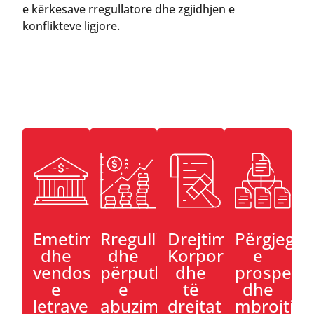
e kërkesave rregullatore dhe zgjidhjen e
konflikteve ligjore.
Emetimi
Rregullimi
Drejtimi
Përgjegjë
dhe
dhe
Korporativ
e
vendosja
përputhshmëria
dhe
prospekti
e
e
të
dhe
letrave
abuzimit
drejtat
mbrojtja