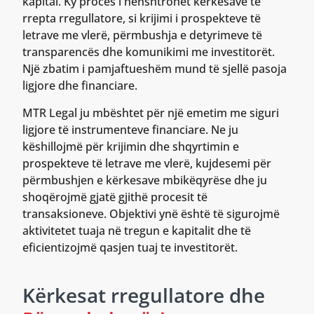
kapital. Ky proces i nënshtrohet kërkesave të
rrepta rregullatore, si krijimi i prospekteve të
letrave me vlerë, përmbushja e detyrimeve të
transparencës dhe komunikimi me investitorët.
Një zbatim i pamjaftueshëm mund të sjellë pasoja
ligjore dhe financiare.
MTR Legal ju mbështet për një emetim me siguri
ligjore të instrumenteve financiare. Ne ju
këshillojmë për krijimin dhe shqyrtimin e
prospekteve të letrave me vlerë, kujdesemi për
përmbushjen e kërkesave mbikëqyrëse dhe ju
shoqërojmë gjatë gjithë procesit të
transaksioneve. Objektivi ynë është të sigurojmë
aktivitetet tuaja në tregun e kapitalit dhe të
eficientizojmë qasjen tuaj te investitorët.
Kërkesat rregullatore dhe