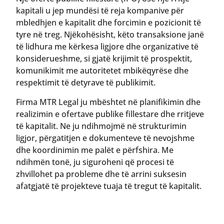
kapitali u jep mundësi të reja kompanive për
mbledhjen e kapitalit dhe forcimin e pozicionit të
tyre në treg. Njëkohësisht, këto transaksione janë
të lidhura me kërkesa ligjore dhe organizative të
konsiderueshme, si gjatë krijimit të prospektit,
komunikimit me autoritetet mbikëqyrëse dhe
respektimit të detyrave të publikimit.
Firma MTR Legal ju mbështet në planifikimin dhe
realizimin e ofertave publike fillestare dhe rritjeve
të kapitalit. Ne ju ndihmojmë në strukturimin
ligjor, përgatitjen e dokumenteve të nevojshme
dhe koordinimin me palët e përfshira. Me
ndihmën tonë, ju siguroheni që procesi të
zhvillohet pa probleme dhe të arrini suksesin
afatgjatë të projekteve tuaja të tregut të kapitalit.