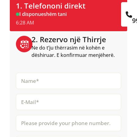
1. Telefononi direkt
I disponueshëm tani
9
6:28 AM
2. Rezervo një Thirrje
Ne do t’ju thërrasim në kohën e
dëshiruar. E konfirmuar menjëherë.