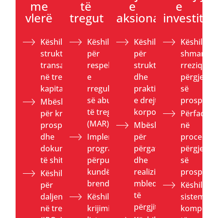
me
të
e
e
vlerë
tregut
aksionarëve
investitori
Këshillim për
Këshillim
Këshillim
Këshillim 
strukturimin e
për
për
shmangie
transaksioneve
respektimin
strukturat
rreziqeve 
në tregun e
e
dhe
përgjegjës
kapitalit
rregullores
praktikat
së
së abuzimit
e drejtimit
prospekti
Mbështetje
të tregut
korporativ
për krijimin e
Përfaqës
(MAR)
prospektëve
Mbështetje
në
dhe
Implementimi i
për
procedura
dokumenteve
programeve të
përgatitjen
përgjegjës
të shitjes
përputhshmërisë
dhe
së
kundër tregtisë
realizimin e
prospekti
Këshillim
brenda
mbledhjeve
për
Këshillim 
të
daljen
Këshillim për
sistemet 
përgjithshme
në treg
krijimin e
kompensi