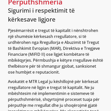
Përputhshmëria
Sigurimi i respektimit të
kërkesave ligjore
Pjesëmarrësit e tregut të kapitalit i nënshtrohen
një shumësie kërkesash rregullatore, si të
urdhërohen nga Rregullorja e Abuzimit të Tregut
të Bashkimit Evropian (MAR), Direktiva e Tregjeve
Financiare (MiFID II) ose ligjet kombëtare të
mbikëqyrjes. Përmbushja e këtyre rregullave është
thelbësore për të shmangur gjobat, sanksionet
ose humbjet e reputacionit.
Avokatët e MTR Legal ju këshillojnë për kërkesat
rregullatore në ligjin e tregut të kapitalit. Ne ju
mbështesim në implementimin e sistemeve të
përputhshmërisë, shqyrtojmë proceset tuaja për
përputhje me rregullat dhe ju shoqërojmë gjatë