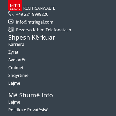
+49 221 9999220
info@mtrlegal.com
Rezervo Kthim Telefonatash
Shpesh Kërkuar
Karriera
Zyrat
Avokatët
Çmimet
Shqyrtime
Lajme
Më Shumë Info
Lajme
Politika e Privatësisë