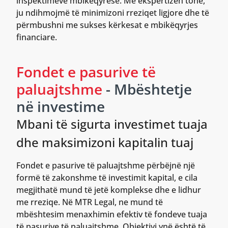
inspektimeve mbikëqyrëse. Me ekspertizën tonë,
ju ndihmojmë të minimizoni rreziqet ligjore dhe të
përmbushni me sukses kërkesat e mbikëqyrjes
financiare.
Fondet e pasurive të
paluajtshme
- Mbështetje
në investime
Mbani të sigurta investimet tuaja
dhe maksimizoni kapitalin tuaj
Fondet e pasurive të paluajtshme përbëjnë një
formë të zakonshme të investimit kapital, e cila
megjithatë mund të jetë komplekse dhe e lidhur
me rreziqe. Në MTR Legal, ne mund të
mbështesim menaxhimin efektiv të fondeve tuaja
të pasurive të paluajtshme. Objektivi ynë është të