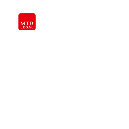
Berlin
|
Düsseldorf
|
Frankfurt
|
Hamburg
|
Köln
|
Mün
KANZLEI
INTER
ÜBER UNS
TEAM
OFFICES
REFERENZEN
INTERNATIONAL
Rechtsanwälte
Restrukturieru