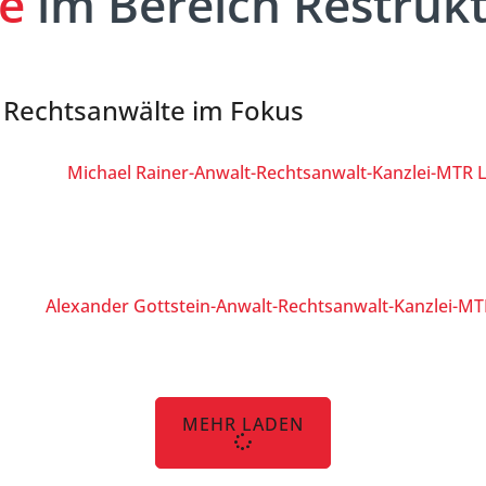
e
im Bereich Restruk
e Rechtsanwälte im Fokus
MEHR LADEN