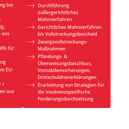
ng bei
Durchführung
außergerichtliches
g
Mahnverfahren
ng,
Gerichtliches Mahnverfahren
 aus
bis Vollstreckungsbescheid
Zwangsvollstreckungs-
lfe für
Maßnahmen
Pfändungs- &
ung
Überweisungsbeschluss,
um EU-
Immobiliensicherungen,
Drittschuldnererklärungen
 /
Erarbeitung von Strategien für
en aus
die Insolvenzspezifische
Forderungsdurchsetzung