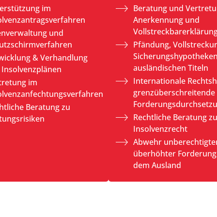
erstützung im
Beratung und Vertretu
olvenzantragsverfahren
Anerkennung und
Vollstreckbarerklärun
enverwaltung und
utzschirmverfahren
Pfändung, Vollstrecku
Sicherungshypotheken
wicklung & Verhandlung
ausländischen Titeln
 Insolvenzplänen
Internationale Rechtshi
tretung im
grenzüberschreitende
olvenzanfechtungsverfahren
Forderungsdurchsetz
htliche Beratung zu
Rechtliche Beratung z
tungsrisiken
Insolvenzrecht
Abwehr unberechtigter
überhöhter Forderung
dem Ausland