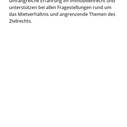
umfangreiche Erfahrung im Immobilienrecht und
unterstützen bei allen Fragestellungen rund um
das Mietverhältnis und angrenzende Themen des
Zivilrechts.
Jetzt Kontakt aufnehmen
Direkt anrufen oder Rückruftermin online
buchen.