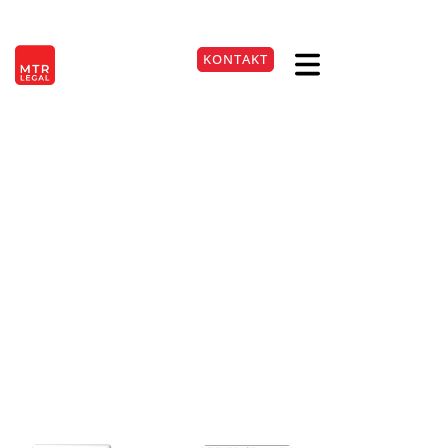
Berlin
|
Düsseldorf
|
Frankfurt
|
Hamburg
|
Köln
|
München
|
Stuttgart
KONTAKT
EN
+49 221 9999220
Rabatt auf UVP gilt nicht
als Preisermäßigung
nach § 11 PAngV
20. Mai 2026
Lesezeit:
3
Min