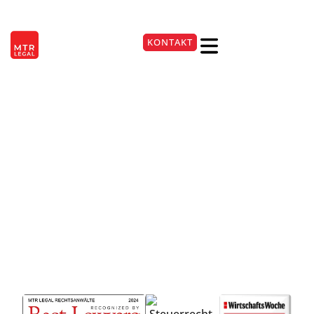
Markenrecht
Berlin
|
Düsseldorf
|
Frankfurt
|
Hamburg
|
Köln
|
München
|
Stuttgart
Rechtsanwälte
KONTAKT
+49 7531 9454740
Konstanz
Verlassen Sie sich in Konstanz auf
rechtliche Begleitung rund um
den Schutz und die Wahrung
Ihrer Markeninteressen