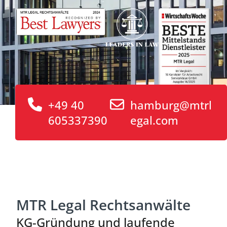
+49 40
hamburg@mtrl
605337390
egal.com
MTR Legal Rechtsanwälte
KG-Gründung und laufende