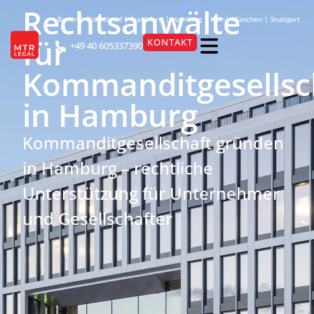
Rechtsanwälte
Berlin
|
Düsseldorf
|
Frankfurt
|
Hamburg
|
Köln
|
München
|
Stuttgart
für
KONTAKT
+49 40 605337390
Kommanditgesellsc
in Hamburg
Kommanditgesellschaft gründen
in Hamburg – rechtliche
Unterstützung für Unternehmer
und Gesellschafter