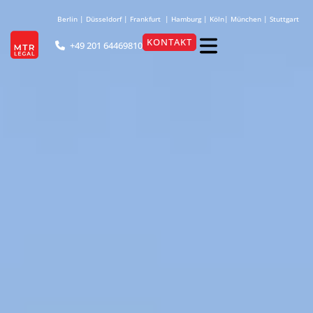
Berlin
|
Düsseldorf
|
Frankfurt
|
Hamburg
|
Köln
|
München
|
Stuttgart
KONTAKT
+49 201 64469810