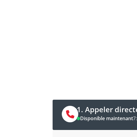
Contacter mainte
Appeler directement ou prendre 
ligne pour être rappelé.
1. Appeler direc
Disponible maintenant
7