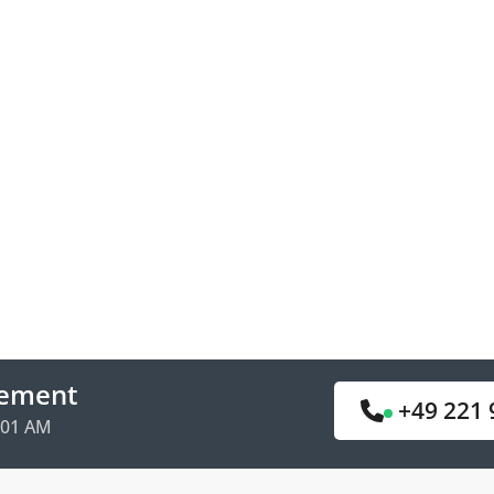
nant
rendez-vous en
tement
+49 221 
:01 AM