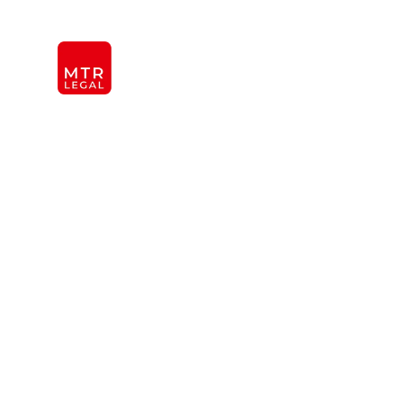
Berlin
|
Düsseldorf
|
Francfort
|
Hambourg
|
Cologne
|
KANZLEI
INTER
ÜBER UNS
TEAM
OFFICES
REFERENZEN
INTERNATIONAL
Indemnisati