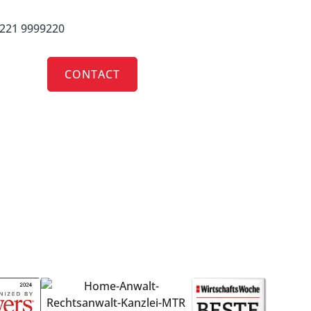
 221 9999220
RRIERE
CONTACT
o