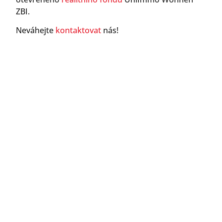
ZBI.
Neváhejte
kontaktovat
nás!
Kontaktujte nás nyní
Zavolejte přímo nebo si zarezervujte
schůzku na zpětné volání online.