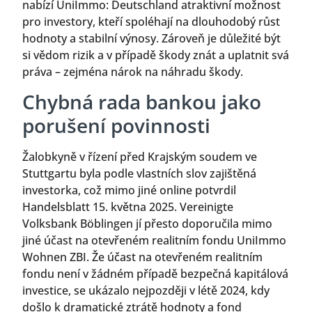
nabízí UniImmo: Deutschland atraktivní možnost
pro investory, kteří spoléhají na dlouhodobý růst
hodnoty a stabilní výnosy. Zároveň je důležité být
si vědom rizik a v případě škody znát a uplatnit svá
práva – zejména nárok na náhradu škody.
Chybná rada bankou jako
porušení povinnosti
Žalobkyně v řízení před Krajským soudem ve
Stuttgartu byla podle vlastních slov zajištěná
investorka, což mimo jiné online potvrdil
Handelsblatt 15. května 2025. Vereinigte
Volksbank Böblingen jí přesto doporučila mimo
jiné účast na otevřeném realitním fondu UniImmo
Wohnen ZBI. Že účast na otevřeném realitním
fondu není v žádném případě bezpečná kapitálová
investice, se ukázalo nejpozději v létě 2024, kdy
došlo k dramatické ztrátě hodnoty a fond