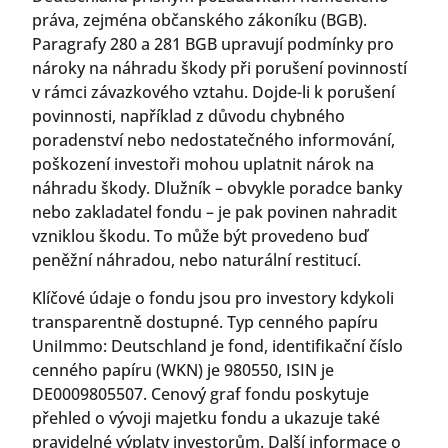
práva, zejména občanského zákoníku (BGB).
Paragrafy 280 a 281 BGB upravují podmínky pro
nároky na náhradu škody při porušení povinností
v rámci závazkového vztahu. Dojde-li k porušení
povinnosti, například z důvodu chybného
poradenství nebo nedostatečného informování,
poškození investoři mohou uplatnit nárok na
náhradu škody. Dlužník – obvykle poradce banky
nebo zakladatel fondu – je pak povinen nahradit
vzniklou škodu. To může být provedeno buď
peněžní náhradou, nebo naturální restitucí.
Klíčové údaje o fondu jsou pro investory kdykoli
transparentně dostupné. Typ cenného papíru
UniImmo: Deutschland je fond, identifikační číslo
cenného papíru (WKN) je 980550, ISIN je
DE0009805507. Cenový graf fondu poskytuje
přehled o vývoji majetku fondu a ukazuje také
pravidelné výplaty investorům. Další informace o