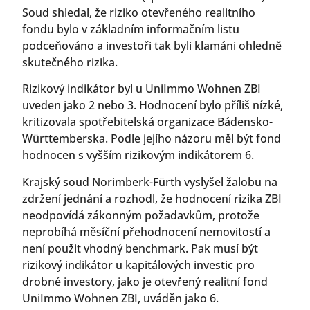
Soud shledal, že riziko otevřeného realitního
fondu bylo v základním informačním listu
podceňováno a investoři tak byli klamáni ohledně
skutečného rizika.
Rizikový indikátor byl u UniImmo Wohnen ZBI
uveden jako 2 nebo 3. Hodnocení bylo příliš nízké,
kritizovala spotřebitelská organizace Bádensko-
Württemberska. Podle jejího názoru měl být fond
hodnocen s vyšším rizikovým indikátorem 6.
Krajský soud Norimberk-Fürth vyslyšel žalobu na
zdržení jednání a rozhodl, že hodnocení rizika ZBI
neodpovídá zákonným požadavkům, protože
neprobíhá měsíční přehodnocení nemovitostí a
není použit vhodný benchmark. Pak musí být
rizikový indikátor u kapitálových investic pro
drobné investory, jako je otevřený realitní fond
UniImmo Wohnen ZBI, uváděn jako 6.