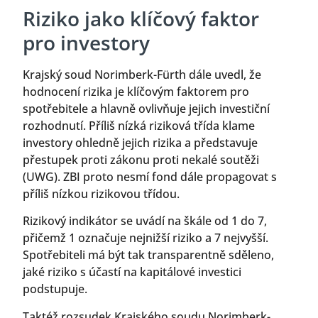
Riziko jako klíčový faktor
pro investory
Krajský soud Norimberk-Fürth dále uvedl, že
hodnocení rizika je klíčovým faktorem pro
spotřebitele a hlavně ovlivňuje jejich investiční
rozhodnutí. Příliš nízká riziková třída klame
investory ohledně jejich rizika a představuje
přestupek proti zákonu proti nekalé soutěži
(UWG). ZBI proto nesmí fond dále propagovat s
příliš nízkou rizikovou třídou.
Rizikový indikátor se uvádí na škále od 1 do 7,
přičemž 1 označuje nejnižší riziko a 7 nejvyšší.
Spotřebiteli má být tak transparentně sděleno,
jaké riziko s účastí na kapitálové investici
podstupuje.
Taktéž rozsudek Krajského soudu Norimberk-