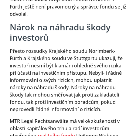
Fürth ještě není pravomocný a správce fondu se již
odvolal.
Nárok na náhradu škody
investorů
Přesto rozsudky Krajského soudu Norimberk-
Fürth a Krajského soudu ve Stuttgartu ukazují, že
investoři nesmí být klamáni ohledně svého rizika
při účasti na investičním přístupu. Nebyli-li řádně
informováni o svých rizicích, mohou uplatnit
nároky na náhradu škody. Nároky na náhradu
škody tak mohou směřovat jak proti zakladateli
fondu, tak proti investičním poradcům, pokud
neprovedli řádné informování o rizicích.
MTR Legal Rechtsanwälte má velké zkušenosti v
oblasti kapitálového trhu a radí investorům
otevřeného
realitního fondu
UniImmo Wohnen