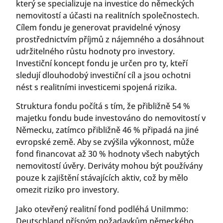
který se specializuje na investice do německých
nemovitostí a účasti na realitních společnostech.
Cílem fondu je generovat pravidelné výnosy
prostřednictvím příjmů z nájemného a dosáhnout
udržitelného růstu hodnoty pro investory.
Investiční koncept fondu je určen pro ty, kteří
sledují dlouhodobý investiční cíl a jsou ochotni
nést s realitními investicemi spojená rizika.
Struktura fondu počítá s tím, že přibližně 54 %
majetku fondu bude investováno do nemovitostí v
Německu, zatímco přibližně 46 % připadá na jiné
evropské země. Aby se zvýšila výkonnost, může
fond financovat až 30 % hodnoty všech nabytých
nemovitostí úvěry. Deriváty mohou být používány
pouze k zajištění stávajících aktiv, což by mělo
omezit riziko pro investory.
Jako otevřený realitní fond podléhá UniImmo:
Deutschland přísným požadavkům německého