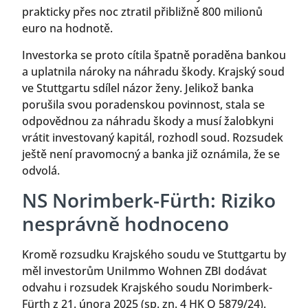
prakticky přes noc ztratil přibližně 800 milionů
euro na hodnotě.
Investorka se proto cítila špatně poraděna bankou
a uplatnila nároky na náhradu škody. Krajský soud
ve Stuttgartu sdílel názor ženy. Jelikož banka
porušila svou poradenskou povinnost, stala se
odpovědnou za náhradu škody a musí žalobkyni
vrátit investovaný kapitál, rozhodl soud. Rozsudek
ještě není pravomocný a banka již oznámila, že se
odvolá.
NS Norimberk-Fürth: Riziko
nesprávně hodnoceno
Kromě rozsudku Krajského soudu ve Stuttgartu by
měl investorům UniImmo Wohnen ZBI dodávat
odvahu i rozsudek Krajského soudu Norimberk-
Fürth z 21. února 2025 (sp. zn. 4 HK O 5879/24).