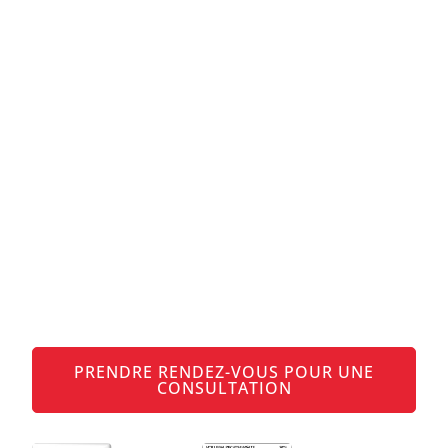
Produits
alimentaires
Nous aimons le droit alimentaire –
profitez de nos conseils juridiques
experts
PRENDRE RENDEZ-VOUS POUR UNE
CONSULTATION