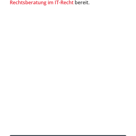
Rechtsberatung im IT-Recht
bereit.
Jetzt Kontakt aufnehmen
Direkt anrufen oder Rückruftermin online
buchen.