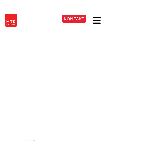
Berlin
|
Düsseldorf
|
Frankfurt
|
Hamburg
|
Köln
|
München
|
Stuttgart
KONTAKT
EN
+49 221 9999220
Data Act Anforderungen
zu Compliance und
Datenzugangsbeschränku
08. Feb. 2026
Lesezeit:
4
Min