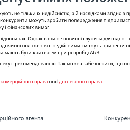
ть не тільки їх недійсністю, а й наслідками згідно з п
 та конкуренти можуть зробити попередження підприємс
у і фінансових вимог.
-відносинах. Однак вони не повинні служити для однос
дочинні положення є недійсними і можуть принести пі
жди мають бути критеріем при розробці AGB.
езпеку є рекомендованою. Так можна забезпечити, що но
ь
комерційного права
und
договірного права
.
рційного агента
Конкурен