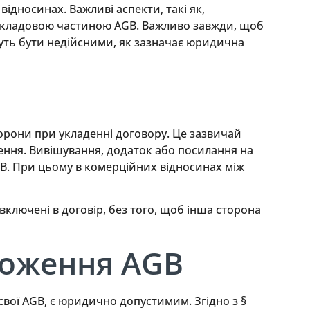
ідносинах. Важливі аспекти, такі як,
и складовою частиною AGB. Важливо завжди, щоб
уть бути недійсними, як зазначає юридична
орони при укладенні договору. Це зазвичай
ення. Вивішування, додаток або посилання на
GB. При цьому в комерційних відносинах між
 включені в договір, без того, щоб інша сторона
ложення AGB
вої AGB, є юридично допустимим. Згідно з §