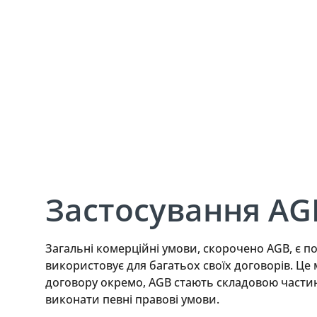
договорах
18. Чер 2025
Lesezeit:
2
Min
Застосування AG
Загальні комерційні умови, скорочено AGB, є 
використовує для багатьох своїх договорів. Це 
договору окремо, AGB стають складовою частин
виконати певні правові умови.