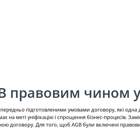
B правовим чином у
попередньо підготовленими умовами договору, які одна 
має на меті уніфікацію і спрощення бізнес-процесів. За
ою договору. Для того, щоб AGB були включені правов