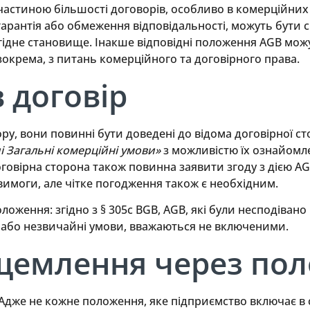
частиною більшості договорів, особливо в комерційних в
 гарантія або обмеження відповідальності, можуть бут
гідне становище. Інакше відповідні положення AGB мож
 зокрема, з питань комерційного та договірного права.
 договір
, вони повинні бути доведені до відома договірної ст
і Загальні комерційні умови»
з можливістю їх ознайомл
говірна сторона також повинна заявити згоду з дією A
вимоги, але чітке погодження також є необхідним.
оложення: згідно з § 305c BGB, AGB, які були несподівано
і або незвичайні умови, вважаються не включеними.
щемлення через по
Адже не кожне положення, яке підприємство включає в с