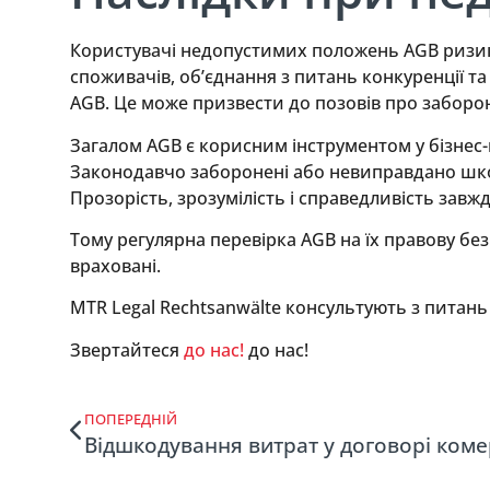
Користувачі недопустимих положень AGB ризикую
споживачів, об’єднання з питань конкуренції
AGB. Це може призвести до позовів про заборон
Загалом AGB є корисним інструментом у бізнес
Законодавчо заборонені або невиправдано шко
Прозорість, зрозумілість і справедливість зав
Тому регулярна перевірка AGB на їх правову б
враховані.
MTR Legal Rechtsanwälte консультують з питан
Звертайтеся
до нас!
до нас!
ПОПЕРЕДНІЙ
Відшкодування витрат у договорі коме