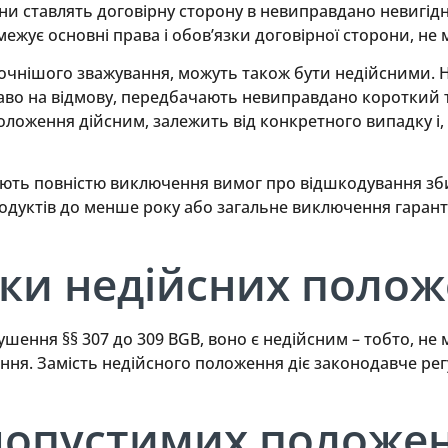
ни ставлять договірну сторону в невиправдано невигід
жує основні права і обов’язки договірної сторони, не 
 точнішого зважування, можуть також бути недійсними. 
аво на відмову, передбачають невиправдано короткий 
положення дійсним, залежить від конкретного випадку і, 
ють повністю виключення вимог про відшкодування збитк
одуктів до менше року або загальне виключення гарантії
ки недійсних поло
ня §§ 307 до 309 BGB, воно є недійсним – тобто, не має
ення. Замість недійсного положення діє законодавче ре
допустимих положе