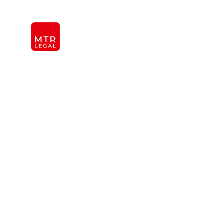
Берлін
|
Дюссельдорф
|
Франкфурт
|
Гамбург
|
Кель
KANZLEI
INTER
ÜBER UNS
TEAM
OFFICES
REFERENZEN
INTERNATIONAL
Загальні пол