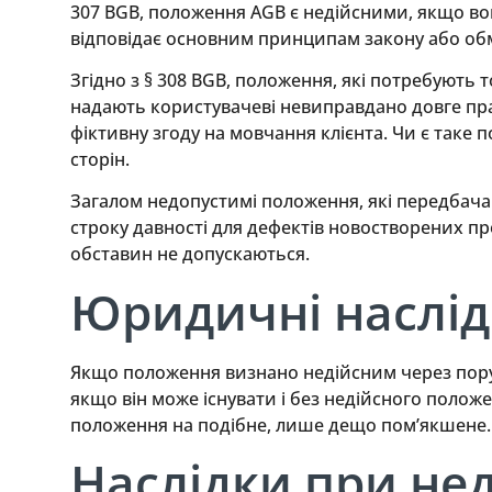
307 BGB, положення AGB є недійсними, якщо во
відповідає основним принципам закону або обме
Згідно з § 308 BGB, положення, які потребують
надають користувачеві невиправдано довге пр
фіктивну згоду на мовчання клієнта. Чи є таке 
сторін.
Загалом недопустимі положення, які передбача
строку давності для дефектів новостворених пр
обставин не допускаються.
Юридичні наслід
Якщо положення визнано недійсним через порушен
якщо він може існувати і без недійсного полож
положення на подібне, лише дещо пом’якшене.
Наслідки при не