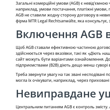
Загальні комерційні умови (AGB) є невід’ємною 
наприклад, умови постачання, платіжні умови,
AGB не ставили жодну сторону договору в неви
фірма MTR Legal Rechtsanwälte, яка консультує,
Включення AGB в
Щоб AGB ставали ефективною частиною договору
здійснюється через вказівки, такі як
«Діють наш
сайт можуть бути варіантами ознайомлення. До
підприємствами (B2B) діють дещо менш суворі 
Треба звернути увагу на так звані несподівані п
могла їх очікувати, наприклад, через прихован
Невиправдане у
Центральним питанням AGB є контроль змісту. 