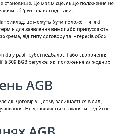
не становище. Це має місце, якщо положення не
маючи обґрунтованої підстави.
Наприклад, це можуть бути положення, які
термін для заявлення вимог або припускають
зокрема, від типу договору та інтересів обох
ів у разі грубої недбалості або скорочення
. § 309 BGB регулює, які положення за жодних
жень AGB
 дії. Договір у цілому залишається в силі,
гулювання. Не дозволяється заміняти недійсне
ннях AGB