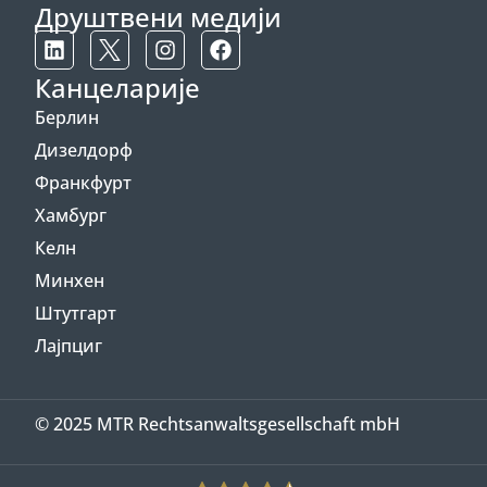
Друштвени медији
Канцеларије
Берлин
Дизелдорф
Франкфурт
Хамбург
Келн
Минхен
Штутгарт
Лајпциг
© 2025 MTR Rechtsanwaltsgesellschaft mbH