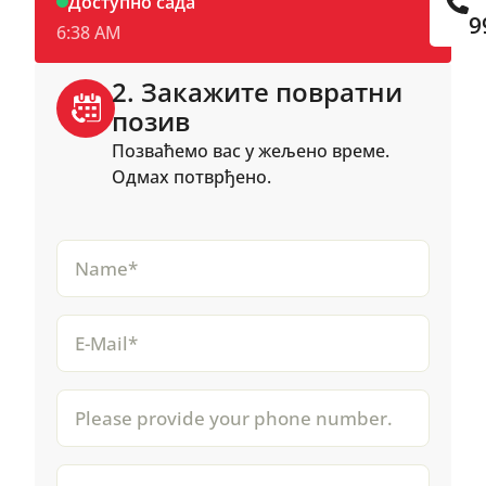
Доступно сада
9
6:38 AM
2. Закажите повратни
позив
Позваћемо вас у жељено време.
Одмах потврђено.