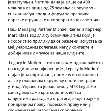
је заступљен. Четири дана је више од
400
чланова из више од 75 земаља
се окупило –
снажан међународни форум за правнике,
пореске стручњаке и корпоративне саветнике.
Наш Managing Partner
Michael Rainer
и партнер
Marc Klaas
водили су осмочлани тим који је
искористио прилику да се размени искуства са
међународним колегама, негују контакте и
добије нове импулсе за наше клијенте.
Legacy in Motion – тема која нам одговара
Мото
овогодишње конференције
„Legacy in Motion“
стajao je за одрживост, промену и способност
да се у глобалном окружењу постигне трајан
утицај. Управо то је наш циљ у MTR Legal: Не
саветујемо само краткорочно, већ са
клијентима развијамо стратегије које трају – у
привредном праву, пореском праву или у
сложеним међународним споровима.