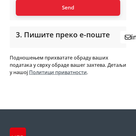
3. Пишите преко е-поште
i
Подношењем прихватате обраду ваших
података у сврху обраде вашег захтева. Детаљи
у нашој
Политици приватности
.