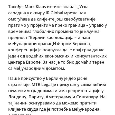
Такође,
Marc Klaas
истиче значај: „Уска
сарадња у оквиру IR Global мреже нам
омогућава да клијенте још свеобухватније
пратимо у пројектима преко граница – управо у
временима глобалних промена то је кључна
предност.“
Берлин као локација – и наш
међународни правац
Избором Берлина,
конференција је подвукла да је овај град данас
један од водећих економских и консултантских
центара Европе. За нас је то био домаћи терен
са међународним дометом.
Наше присуство у Берлину је део јасне
стратегије:
MTR Legal је присутан у свим већим
немачким градовима
и има
репрезентације у
Лондону, Паризу, Амстердаму и Сингапуру
. На
тај начин осигуравамо да можемо пратити
клијенте свуда где је потребна међународна