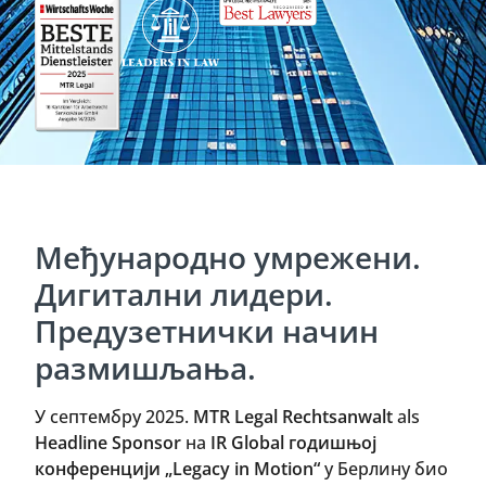
Meђународно умрежени.
Дигитални лидери.
Предузетнички начин
размишљања.
У септембру 2025.
MTR Legal Rechtsanwalt
als
Headline Sponsor
на
IR Global годишњој
конференцији „Legacy in Motion“
у Берлину био