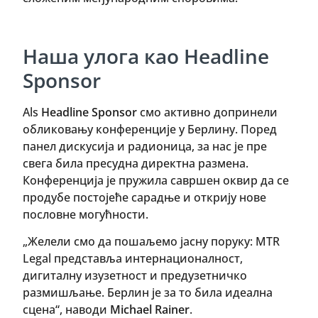
Наша улога као Headline
Sponsor
Als
Headline Sponsor
смо активно допринели
обликовању конференције у Берлину. Поред
панел дискусија и радионица, за нас је пре
свега била пресудна директна размена.
Конференција је пружила савршен оквир да се
продубе постојеће сарадње и открију нове
пословне могућности.
„Желели смо да пошаљемо јасну поруку: MTR
Legal представља интернационалност,
дигиталну изузетност и предузетничко
размишљање. Берлин је за то била идеална
сцена“, наводи
Michael Rainer
.