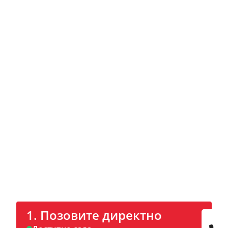
Контактирај сада
Позовите директно или закажите
термин за повратни позив преко
интернета.
1. Позовите директно