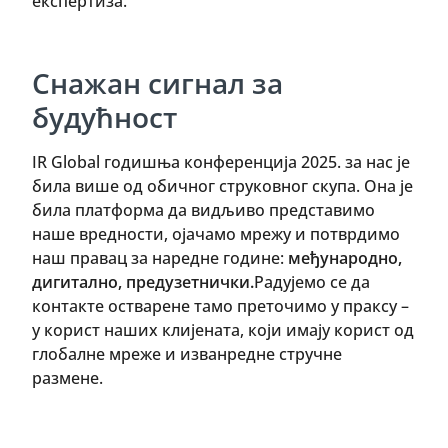
експертиза.
Снажан сигнал за
будућност
IR Global годишња конференција 2025. за нас је
била више од обичног струковног скупа. Она је
била платформа да видљиво представимо
наше вредности, ојачамо мрежу и потврдимо
наш правац за наредне године:
међународно,
дигитално, предузетнички.
Радујемо се да
контакте остварене тамо преточимо у праксу –
у корист наших клијената, који имају корист од
глобалне мреже и изванредне стручне
размене.