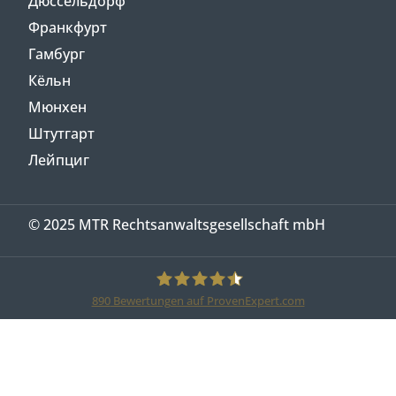
Дюссельдорф
Франкфурт
Гамбург
Кёльн
Мюнхен
Штутгарт
Лейпциг
© 2025 MTR Rechtsanwaltsgesellschaft mbH
890
Bewertungen auf ProvenExpert.com
MTR Legal Rechtsanwälte