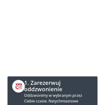
Skontaktuj się teraz
Zadzwoń bezpośrednio lub umów się na
rozmowę telefoniczną online.
1. Zarezerwuj
oddzwonienie
Oddzwonimy w wybranym przez
Ciebie czasie. Natychmiastowe