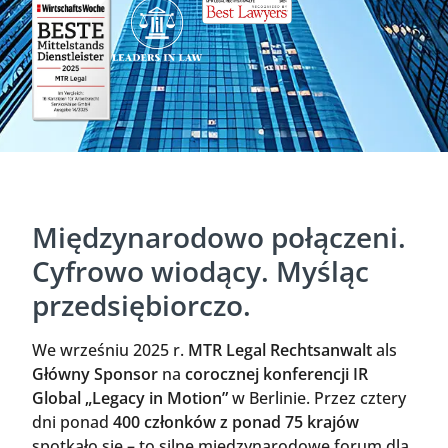
Międzynarodowo połączeni.
Cyfrowo wiodący. Myśląc
przedsiębiorczo.
We wrześniu 2025 r.
MTR Legal Rechtsanwalt
als
Główny Sponsor
na
corocznej konferencji IR
Global „Legacy in Motion”
w Berlinie. Przez cztery
dni ponad
400 członków z ponad 75 krajów
spotkało się – to silne międzynarodowe forum dla