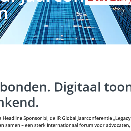
jn
rbonden. Digitaal to
nkend.
s
Headline Sponsor
bij de
IR Global Jaarconferentie „Legacy
en
samen – een sterk internationaal forum voor advocaten, 