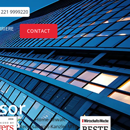
 221 9999220
RRIERE
CONTACT
sor
tie