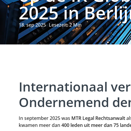
2025 in Berli
18. sep 2025
Lesezeit:
2
Min
Internationaal ve
Ondernemend de
In september 2025 was
MTR Legal Rechtsanwalt
al
kwamen meer dan
400 leden uit meer dan 75 land