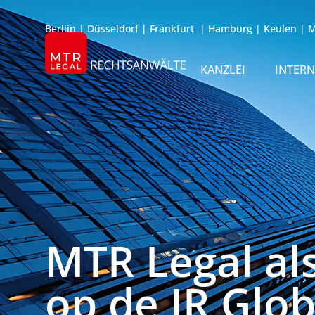
Berlijn
|
Düsseldorf
|
Frankfurt
|
Hamburg
|
Keulen
|
M
KANZLEI
INTER
ÜBER UNS
TEAM
OFFICES
REFERENZEN
INTERNATIONAL
MTR Legal al
op de IR Glob