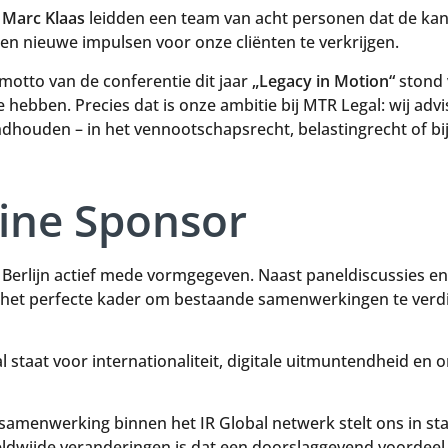
r
Marc Klaas
leidden een team van acht personen dat de kan
n nieuwe impulsen voor onze cliënten te verkrijgen.
motto van de conferentie dit jaar
„Legacy in Motion“
stond 
 hebben. Precies dat is onze ambitie bij MTR Legal: wij advi
dhouden – in het vennootschapsrecht, belastingrecht of bij
line Sponsor
Berlijn actief mede vormgegeven. Naast paneldiscussies e
 het perfecte kader om bestaande samenwerkingen te verdi
al staat voor internationaliteit, digitale uitmuntendheid e
amenwerking binnen het IR Global netwerk stelt ons in staa
ereldwijde veranderingen is dat een doorslaggevend voordeel.