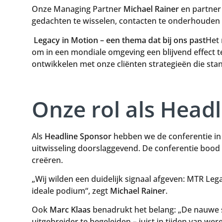
Onze Managing Partner
Michael Rainer
en partne
gedachten te wisselen, contacten te onderhouden e
Legacy in Motion – een thema dat bij ons past
Het 
om in een mondiale omgeving een blijvend effect te
ontwikkelen met onze cliënten strategieën die stan
Onze rol als Head
Als
Headline Sponsor
hebben we de conferentie in 
uitwisseling doorslaggevend. De conferentie bood
creëren.
„Wij wilden een duidelijk signaal afgeven: MTR Leg
ideale podium“, zegt
Michael Rainer
.
Ook
Marc Klaas
benadrukt het belang: „De nauwe s
uitgebreider te begeleiden – juist in tijden van w