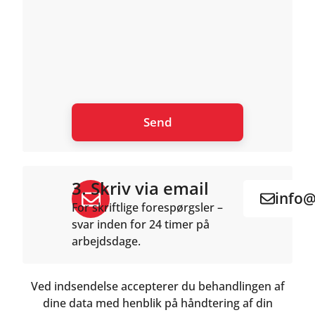
3. Skriv via email
info@
For skriftlige forespørgsler –
svar inden for 24 timer på
arbejdsdage.
Ved indsendelse accepterer du behandlingen af
dine data med henblik på håndtering af din