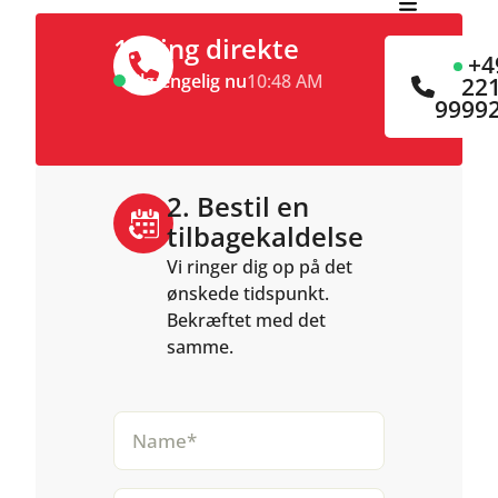
INTERNATIONAL
1. Ring direkte
+4
Tilgængelig nu
10:48 AM
22
9999
2. Bestil en
tilbagekaldelse
Vi ringer dig op på det
ønskede tidspunkt.
Bekræftet med det
samme.