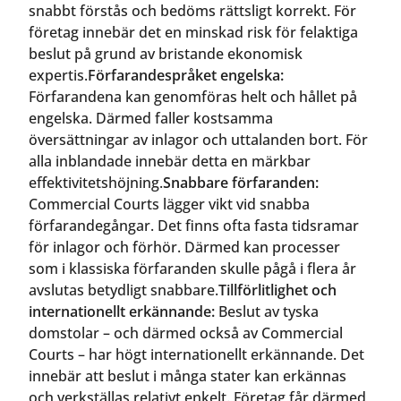
snabbt förstås och bedöms rättsligt korrekt. För
företag innebär det en minskad risk för felaktiga
beslut på grund av bristande ekonomisk
expertis.
Förfarandespråket engelska:
Förfarandena kan genomföras helt och hållet på
engelska. Därmed faller kostsamma
översättningar av inlagor och uttalanden bort. För
alla inblandade innebär detta en märkbar
effektivitetshöjning.
Snabbare förfaranden:
Commercial Courts lägger vikt vid snabba
förfarandegångar. Det finns ofta fasta tidsramar
för inlagor och förhör. Därmed kan processer
som i klassiska förfaranden skulle pågå i flera år
avslutas betydligt snabbare.
Tillförlitlighet och
internationellt erkännande:
Beslut av tyska
domstolar – och därmed också av Commercial
Courts – har högt internationellt erkännande. Det
innebär att beslut i många stater kan erkännas
och verkställas relativt enkelt. Företag får därmed