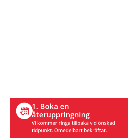
Kontakta nu
Ring direkt eller boka ett
återuppringningsmöte online.
1. Boka en
återuppringning
Vi kommer ringa tillbaka vid önskad
tidpunkt. Omedelbart bekräftat.