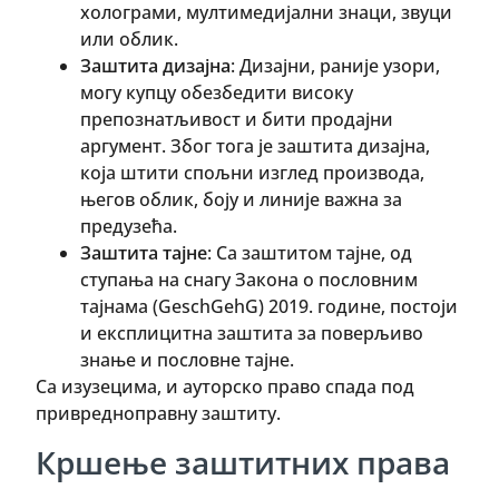
холограми, мултимедијални знаци, звуци
или облик.
Заштита дизајна
: Дизајни, раније узори,
могу купцу обезбедити високу
препознатљивост и бити продајни
аргумент. Због тога је заштита дизајна,
која штити спољни изглед производа,
његов облик, боју и линије важна за
предузећа.
Заштита тајне
: Са заштитом тајне, од
ступања на снагу Закона о пословним
тајнама (GeschGehG) 2019. године, постоји
и експлицитна заштита за поверљиво
знање и пословне тајне.
Са изузецима, и ауторско право спада под
привредноправну заштиту.
Кршење заштитних права