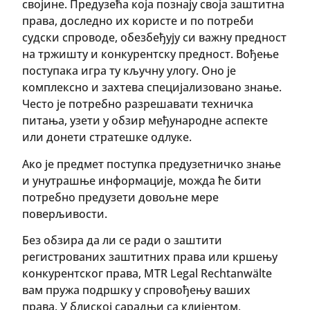
својине. Предузећа која познају своја заштитна
права, доследно их користе и по потреби
судски спроводе, обезбеђују си важну предност
на тржишту и конкурентску предност. Вођење
поступака игра ту кључну улогу. Оно је
комплексно и захтева специјализовано знање.
Често је потребно разрешавати техничка
питања, узети у обзир међународне аспекте
или донети стратешке одлуке.
Ако је предмет поступка предузетничко знање
и унутрашње информације, можда ће бити
потребно предузети довољне мере
поверљивости.
Без обзира да ли се ради о заштити
регистрованих заштитних права или кршењу
конкурентског права, MTR Legal Rechtanwälte
вам пружа подршку у спровођењу ваших
права. У блиској сарадњи са клијентом,