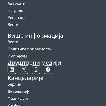
Адвокати
Награде
Рецензије
Вести
Више информација
Вести
Политика приватности
Импресум
Друштвени медији
Канцеларије
Берлин
Дизелдорф
Франкфурт
Хамбург