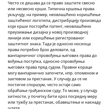
Често се дешава да се право заштите свесно
или несвесно крши. Типична кршења права
укључују, на пример, неовлашћено коришћење
заштићеног логотипа, дистрибуцију производа
који крши постојећи патент, неовлашћено
преузимање дизајна у новој производној
линији или коришћење регистрованог
заштитног знака. Тада је односно носиоца
права потребно брзо деловати, од
ванпарничног спровођења његових права до
вођења поступка, односно спровођења
његових права пред судом. Правни кораци
могу ванпарнично започети, нпр. опоменом и
захтевом за престанак. У случају да се не
постигне споразум, често остаје само
обраћање грађанском суду. То може, у случају
хитности, у почетку бити кроз посредну меру
или тужбу за престанак, обавештење и накнаду
штете.