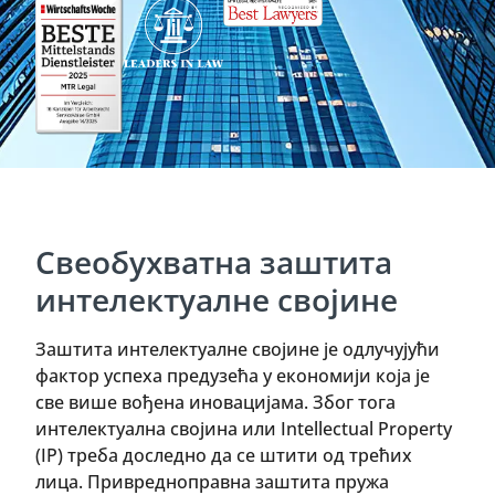
Свеобухватна заштита
интелектуалне својине
Заштита интелектуалне својине је одлучујући
фактор успеха предузећа у економији која је
све више вођена иновацијама. Због тога
интелектуална својина или Intellectual Property
(IP) треба доследно да се штити од трећих
лица. Привредноправна заштита пружа