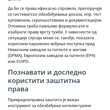
Да би се права ефикасно спровела, препоручује
се систематско обезбеђивање доказа, нпр. тест
куповином, скриншотовима и документацијом.
Опомена треба пажљиво формулисати и
изабрати праву врсту тужбе. У зависности од
ситуације случаја може се, такође, показати
корисним паралелно вођење поступка пред
Немачким заводом за патенте и жигове
(DPMA), Европским заводом за патенте (EPA)
или EUIPO.
Познавати и доследно
користити заштитна
права
Привредноправна заштита је важан
инструмент за обезбеђење интелектуалне