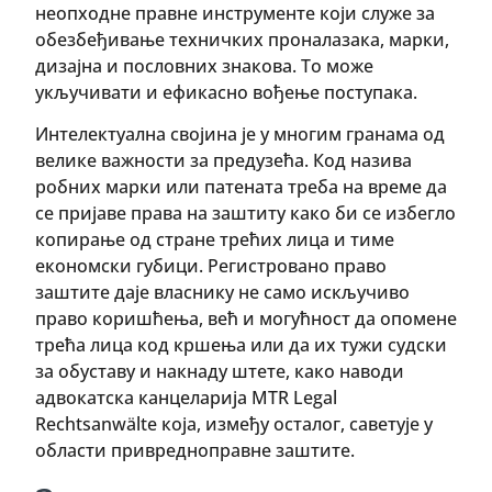
неопходне правне инструменте који служе за
обезбеђивање техничких проналазака, марки,
дизајна и пословних знакова. То може
укључивати и ефикасно вођење поступака.
Интелектуална својина је у многим гранама од
велике важности за предузећа. Код назива
робних марки или патената треба на време да
се пријаве права на заштиту како би се избегло
копирање од стране трећих лица и тиме
економски губици. Регистровано право
заштите даје власнику не само искључиво
право коришћења, већ и могућност да опомене
трећа лица код кршења или да их тужи судски
за обуставу и накнаду штете, како наводи
адвокатска канцеларија MTR Legal
Rechtsanwälte која, између осталог, саветује у
области привредноправне заштите.