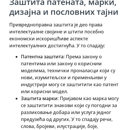
Заштита патената, марки,
дизајна и пословних тајни
Привредноправна заштита је део права
интелектуалне својине и штити посебно
економски искоришћиве аспекте
интелектуалних достигнућа. У то спадају:
Патентна заштита
: Према закону о
патентима или закону о корисним
моделима, технички проналасци који су
нови, изумитељски и применљиви у
индустрији могу се заштитити као патент
или корисни модел.
Заштита марки
: Пријавом као марка могу
се заштитити знакови који су погодни за
разликовање добара или услуга једног
предузећа од других. У то спадају речи,
слова, бројеви, илустрације, боје,