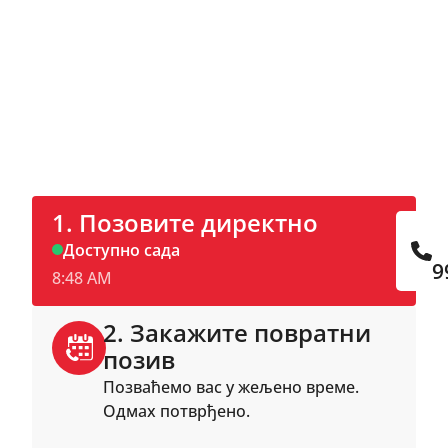
Контактирај сада
Позовите директно или закажите
термин за повратни позив преко
интернета.
1. Позовите директно
Доступно сада
9
8:48 AM
2. Закажите повратни
позив
Позваћемо вас у жељено време.
Одмах потврђено.