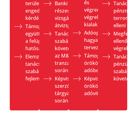
és
terület
Banki
Tanácsadá
végrendeletek
engedélyezési
részesedések
pénzmosá
végrehajtásának
kérdéseiről
vizsgálata és
terrorizm
kialakítása
átvizsgálata
elleni tör
Támogatás az
Adóoptimalizált
együttműködésben
Tanácsadás a
Megfelelő
hagyatékrendezés
a felügyeleti
szabályozási
ellenőrzé
tervezése
hatóságokkal
követelményekről
végrehajt
az M&A
Támogatás az
Elemzés és
Tanácsadá
tranzakciók
örökösödési
tanácsadás a
pénzügyi 
során
adóbevallásban
szabályozási
szabályoz
fejleményekről
Képviselet
Képviselet
követelmé
szerződési
örökösödési
tárgyalások
adóvitákban
során