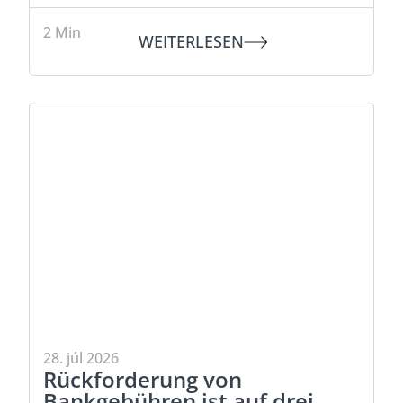
2
Min
WEITERLESEN
28. júl 2026
Rückforderung von
Bankgebühren ist auf drei