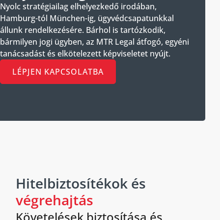
Nyolc stratégiailag elhelyezkedő irodában,
Hamburg-tól München-ig, ügyvédcsapatunkkal
állunk rendelkezésére. Bárhol is tartózkodik,
bármilyen jogi ügyben, az MTR Legal átfogó, egyéni
tanácsadást és elkötelezett képviseletet nyújt.
LÉPJEN KAPCSOLATBA
Hitelbiztosítékok és
végrehajtás
Követelések biztosítása és