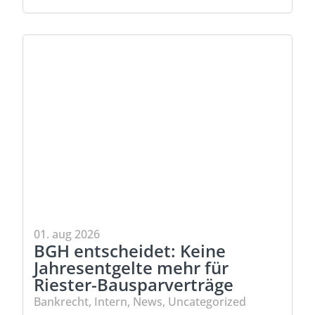
01. aug 2026
BGH entscheidet: Keine
Jahresentgelte mehr für
Riester-Bausparverträge
Bankrecht
,
Intern
,
News
,
Uncategorized