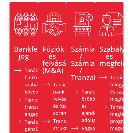
Bankfelügyeleti
Fúziók
Számlanyitás
Szabályoz
jog
és
/
és
felvásárlások
Számlazárás
megfelel
(M&A)
/
Tanácsadás a
Tranzakciók
banki
Tanácsadá
szabályozási
Tanácsadás
felügyeleti
követelményekről
banki
Tanácsadás
és szabál
felvásárlások
örökösödési
megfelelő
Támogatás banki
és fúziók
és
tranzakciók
Támogatá
során
ajándékozási
engedélyeztetésében
megfelelé
adóügyekben
Tranzakciók
programo
Tanácsadás a
strukturálása
Vagyonátadások
megvalós
pénzügyi