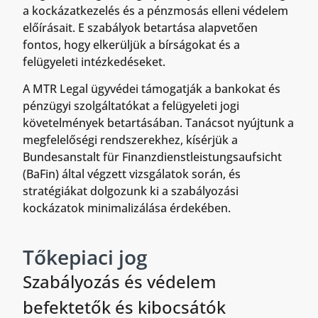
a kockázatkezelés és a pénzmosás elleni védelem
előírásait. E szabályok betartása alapvetően
fontos, hogy elkerüljük a bírságokat és a
felügyeleti intézkedéseket.
A MTR Legal ügyvédei támogatják a bankokat és
pénzügyi szolgáltatókat a felügyeleti jogi
követelmények betartásában. Tanácsot nyújtunk a
megfelelőségi rendszerekhez, kísérjük a
Bundesanstalt für Finanzdienstleistungsaufsicht
(BaFin) által végzett vizsgálatok során, és
stratégiákat dolgozunk ki a szabályozási
kockázatok minimalizálása érdekében.
Tőkepiaci jog
Szabályozás és védelem
befektetők és kibocsátók