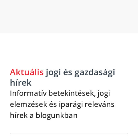
Aktuális
jogi és gazdasági
hírek
Informatív betekintések, jogi
elemzések és iparági releváns
hírek a blogunkban