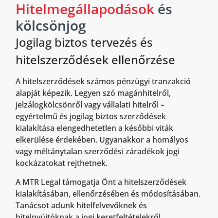
Hitelmegállapodások
és
kölcsönjog
Jogilag biztos tervezés és
hitelszerződések ellenőrzése
A hitelszerződések számos pénzügyi tranzakció
alapját képezik. Legyen szó magánhitelről,
jelzálogkölcsönről vagy vállalati hitelről –
egyértelmű és jogilag biztos szerződések
kialakítása elengedhetetlen a későbbi viták
elkerülése érdekében. Ugyanakkor a homályos
vagy méltánytalan szerződési záradékok jogi
kockázatokat rejthetnek.
A MTR Legal támogatja Önt a hitelszerződések
kialakításában, ellenőrzésében és módosításában.
Tanácsot adunk hitelfelvevőknek és
hitelnyújtóknak a jogi keretfeltételekről,