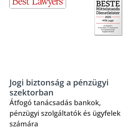
Jogi biztonság a pénzügyi
szektorban
Átfogó tanácsadás bankok,
pénzügyi szolgáltatók és ügyfelek
számára