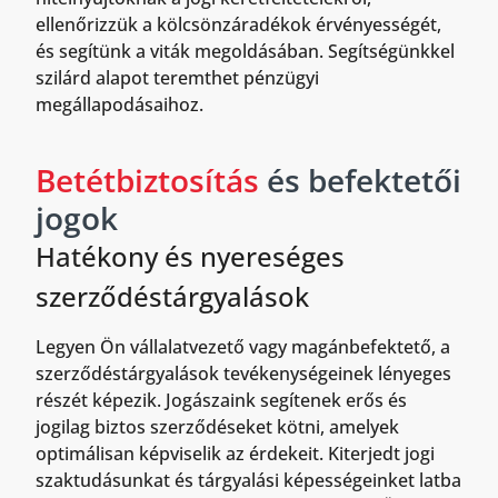
ellenőrizzük a kölcsönzáradékok érvényességét,
és segítünk a viták megoldásában. Segítségünkkel
szilárd alapot teremthet pénzügyi
megállapodásaihoz.
Betétbiztosítás
és befektetői
jogok
Hatékony és nyereséges
szerződéstárgyalások
Legyen Ön vállalatvezető vagy magánbefektető, a
szerződéstárgyalások tevékenységeinek lényeges
részét képezik. Jogászaink segítenek erős és
jogilag biztos szerződéseket kötni, amelyek
optimálisan képviselik az érdekeit. Kiterjedt jogi
szaktudásunkat és tárgyalási képességeinket latba