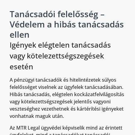
Tanácsadói felelősség –
Védelem a hibás tanácsadás
ellen
Igények elégtelen tanácsadás
vagy kötelezettségszegések
esetén
A pénzügyi tanácsadók és hitelintézetek súlyos
felelősséget viselnek az ügyfelek tanácsadásában.
Hibás tanácsadás, elégtelen kockázatfelvilágosítás
vagy kötelezettségszegések jelentős vagyoni
veszteséghez vezethetnek és kártérítési igényeket
vonhatnak maguk után.
Az MTR Legal ügyvédei képviselik mind az érintett
ügyfeleket, mind a tanácsadókat tanácsadói