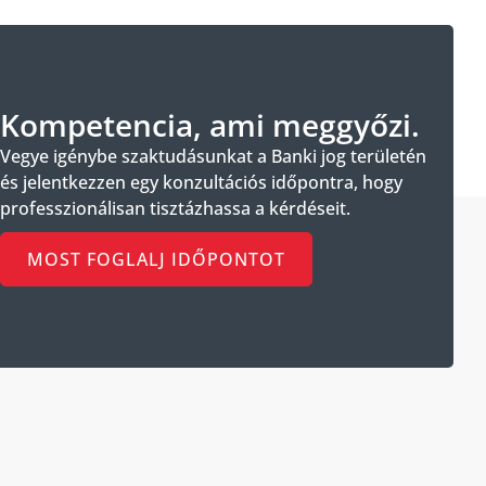
Kompetencia, ami meggyőzi.
Vegye igénybe szaktudásunkat a Banki jog területén
és jelentkezzen egy konzultációs időpontra, hogy
professzionálisan tisztázhassa a kérdéseit.
MOST FOGLALJ IDŐPONTOT