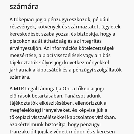
számára
A tőkepiaci jog a pénzügyi eszközök, például
részvények, kötvények és származtatott ügyletek
kereskedését szabályozza, és biztosítja, hogy a
piacokon az átláthatóság és az integritás
érvényesüljön. Az információs kötelezettségek
megsértése, a piaci visszaélések vagy a hibás
tájékoztatók súlyos jogi következményekkel
járhatnak a kibocsátók és a pénzügyi szolgáltatók
számára.
A MTR Legal támogatja Önt a tőkepiacjogi
előírások betartásában. Tanácsot adunk
tájékoztatók elkészítésében, ellenőrizzük a
megfelelőségi irányelveket, és képviseljük a
tőkepiaci visszaélésekkel kapcsolatos vitákban.
Szakértelmünk biztosítja, hogy pénzügyi
tranzakcióit jogilag védett módon és sikeresen