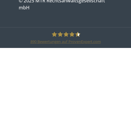
© 2025 MTR Rechtsanwaltsgesellschaft
mbH
890
Bewertungen auf ProvenExpert.com
MTR Legal Rechtsanwälte