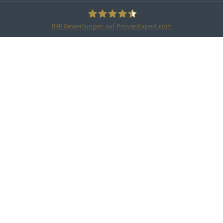
890
Bewertungen auf ProvenExpert.com
MTR Legal Rechtsanwälte