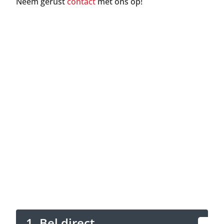
Neem gerust
contact
met ons op!
Neem nu contact op
Bel direct of plan online een
terugbelafspraak.
1. Bel direct