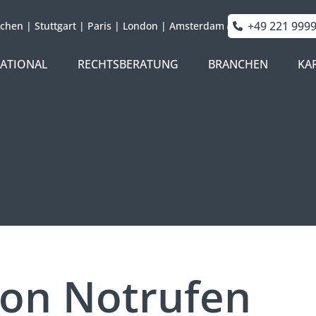
+49 221 999
chen
|
Stuttgart
|
Paris
|
London
|
Amsterdam
NATIONAL
RECHTSBERATUNG
BRANCHEN
KA
von Notrufen