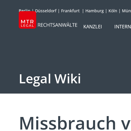
Berlin
|
Düsseldorf
|
Frankfurt
|
Hamburg
|
Köln
|
Mün
KANZLEI
INTER
ÜBER UNS
TEAM
OFFICES
Legal Wiki
REFERENZEN
INTERNATIONAL
Missbrauch 