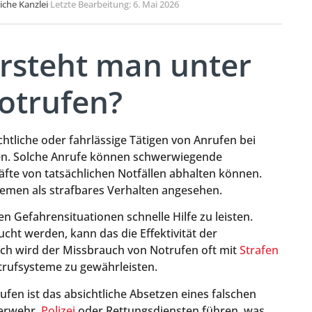
liche Kanzlei
·
Letzte Bearbeitung: 6. Mai 2026
ersteht man unter
otrufen?
tliche oder fahrlässige Tätigen von Anrufen bei
ffen. Solche Anrufe können schwerwiegende
fte von tatsächlichen Notfällen abhalten können.
temen als strafbares Verhalten angesehen.
n Gefahrensituationen schnelle Hilfe zu leisten.
t werden, kann das die Effektivität der
lich wird der Missbrauch von Notrufen oft mit
Strafen
otrufsysteme zu gewährleisten.
ufen ist das absichtliche Absetzen eines falschen
uerwehr,
Polizei
oder Rettungsdiensten führen, was