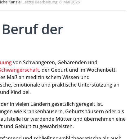
liche Kanzlei
·
Letzte Bearbeitung: 6. Mai 2026
 Beruf der
euung
von Schwangeren, Gebärenden und
Schwangerschaft
, der Geburt und im Wochenbett.
hohes Maß an medizinischem Wissen und
che, emotionale und praktische Unterstützung an
und Kind bei.
r in vielen Ländern gesetzlich geregelt ist.
ungen wie Krankenhäusern, Geburtshäusern oder als
Anlaufstelle für werdende Mütter und übernehmen eine
t und Geburt zu gewährleisten.
fassend und schließt sowohl theoretische als auch