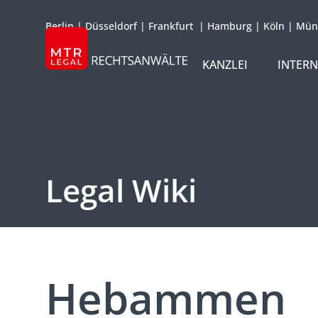
Berlin
|
Düsseldorf
|
Frankfurt
|
Hamburg
|
Köln
|
Mün
KANZLEI
INTER
ÜBER UNS
TEAM
OFFICES
Legal Wiki
REFERENZEN
INTERNATIONAL
Hebammen