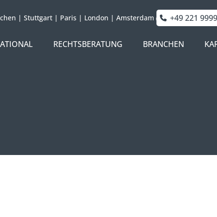
+49 221 999
chen
|
Stuttgart
|
Paris
|
London
|
Amsterdam
NATIONAL
RECHTSBERATUNG
BRANCHEN
KA