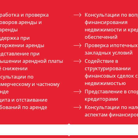
работка и проверка
Консультации по во
оворов аренды и
финансирования
баренды
недвижимости и кре
обеспечений
ддержка при
сторжении аренды
Проверка ипотечных
закладных условий
дставление при
вышении арендной платы
Содействие в
ё снижении
структурировании
финансовых сделок с
сультации по
недвижимостью
мерческому и частному
нде
Представление в спо
кредиторами
ита и отстаивание
бований по аренде
Консультации по на
аспектам финансиро