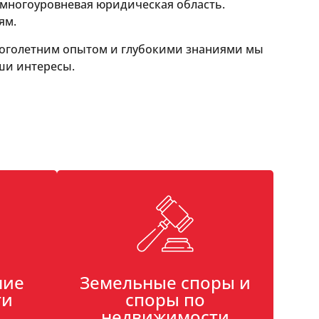
 многоуровневая юридическая область.
ям.
многолетним опытом и глубокими знаниями мы
ши интересы.
ние
Земельные споры и
ти
споры по
недвижимости