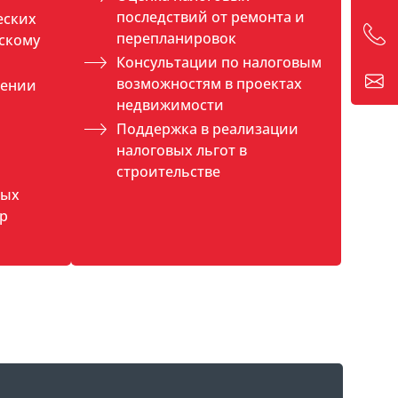
последствий от ремонта и
еских
перепланировок
скому
Консультации по налоговым
возможностям в проектах
шении
недвижимости
Поддержка в реализации
налоговых льгот в
строительстве
ных
ур