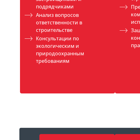
подрядчиками
Пре
ко
Анализ вопросов
ис
ответственности в
строительстве
Защ
кон
Консультации по
пра
экологическим и
природоохранным
требованиям