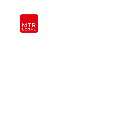
Берлин
|
Дюссельдорф
|
Франкфурт
|
Гамбург
|
Кёль
KANZLEI
INTER
ÜBER UNS
TEAM
OFFICES
REFERENZEN
INTERNATIONAL
Адвокаты