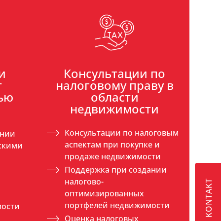
и
Консультации по
т
налоговому праву в
ью
области
недвижимости
Консультации по налоговым
ении
аспектам при покупке и
скими
продаже недвижимости
Поддержка при создании
налогово-
KONTAKT
оптимизированных
портфелей недвижимости
мости
Оценка налоговых