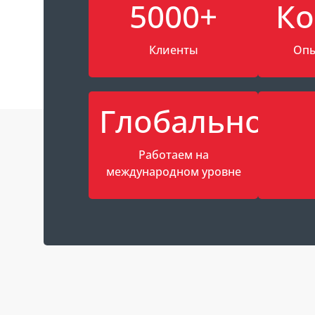
5000+
Ко
Клиенты
Опы
Глобально
Работаем на
международном уровне