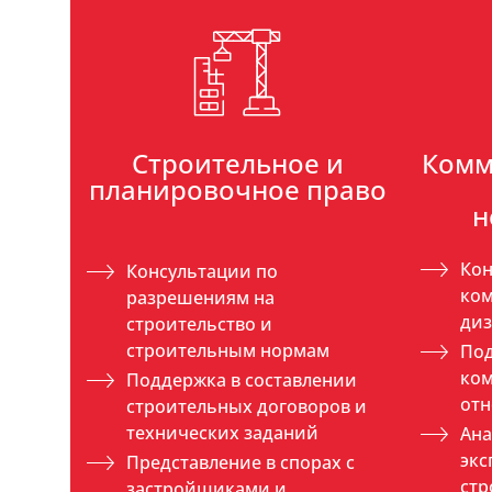
Строительное и
Комм
планировочное право
н
Кон
Консультации по
ком
разрешениям на
ди
строительство и
строительным нормам
Под
ко
Поддержка в составлении
от
строительных договоров и
технических заданий
Ана
экс
Представление в спорах с
стр
застройщиками и