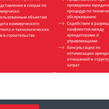
проведении юридич
дставление в спорах по
процедур по техниче
ммерчески
обслуживанию
пользованным объектам
Содействие в разре
ита коммерческого
конфликтов между
тента и технологических
арендаторами и
в в строительстве
управляющими
Консультации по
оптимизации аренд
отношений и структ
затрат