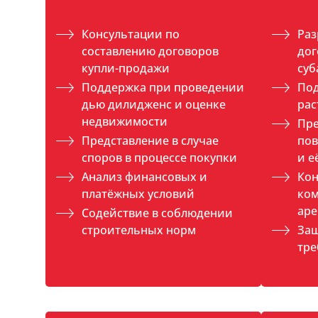
Консультации по
Раз
составлению договоров
дог
купли-продажи
су
Поддержка при проведении
По
дью дилидженс и оценке
ра
недвижимости
Пре
Представление в случае
по
споров в процессе покупки
и е
Анализ финансовых и
Кон
платёжных условий
ком
аре
Содействие в соблюдении
строительных норм
Защ
тре