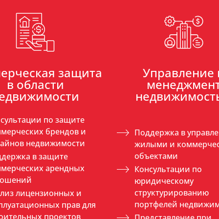
ерческая защита
Управление 
в области
менеджмен
едвижимости
недвижимост
сультации по защите
мерческих брендов и
Поддержка в управл
зайнов недвижимости
жилыми и коммерче
объектами
держка в защите
ммерческих арендных
Консультации по
ношений
юридическому
структурированию
лиз лицензионных и
портфелей недвижи
плуатационных прав для
оительных проектов
Представление при